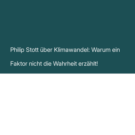
Philip Stott über Klimawandel: Warum ein
Faktor nicht die Wahrheit erzählt!
„Der fundamentale Punkt war immer
folgender: Klimawandel wird durch
hunderte von Faktoren oder Variablen
bestimmt; und allein der bloße Gedanke,