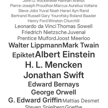
John D. Rockefeller
Hannah Arendt
Pierre-Joseph Proudhon
Marcus Aurelius
Voltaire
Steve Jobs
Yuval Noah Harari
Ayn Rand
Bertrand Russell
Gary Yourofsky
Roland Baader
Henry Ford
Winston Churchill
Leonardo da Vinci
Thomas Sowell
Friedrich Nietzsche
Juvenal
Prentice Mulford
Joost Meerloo
Walter Lippmann
Mark Twain
Albert Einstein
Epiktet
H. L. Mencken
Jonathan Swift
Edward Bernays
George Orwell
G. Edward Griffin
Mattias Desmet
Steven Spielberg
Goethe