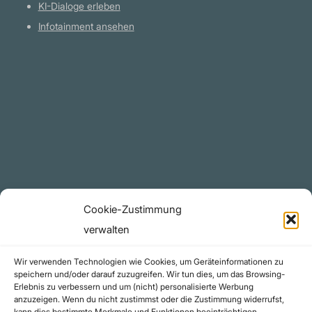
KI-Dialoge erleben
Infotainment ansehen
Plattform
YouTube Projekte
Telegram Kanal
github.com
Rechtliches
Cookie-Zustimmung
Datenschutzerklärung
verwalten
Urheberrecht (Copyright)
Wir verwenden Technologien wie Cookies, um Geräteinformationen zu
Cookie-Richtlinie (EU)
speichern und/oder darauf zuzugreifen. Wir tun dies, um das Browsing-
Erlebnis zu verbessern und um (nicht) personalisierte Werbung
Impressum
anzuzeigen. Wenn du nicht zustimmst oder die Zustimmung widerrufst,
Kontakt
kann dies bestimmte Merkmale und Funktionen beeinträchtigen.