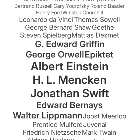
Bertrand Russell
Gary Yourofsky
Roland Baader
Henry Ford
Winston Churchill
Leonardo da Vinci
Thomas Sowell
George Bernard Shaw
Goethe
Steven Spielberg
Mattias Desmet
G. Edward Griffin
George Orwell
Epiktet
Albert Einstein
H. L. Mencken
Jonathan Swift
Edward Bernays
Walter Lippmann
Joost Meerloo
Prentice Mulford
Juvenal
Friedrich Nietzsche
Mark Twain
Aldous Huxley