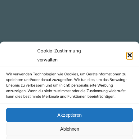
YouTube Projekte
Telegram Kanal
github.com
Rechtliches
Cookie-Zustimmung
Datenschutzerklärung
verwalten
Urheberrecht (Copyright)
Wir verwenden Technologien wie Cookies, um Geräteinformationen zu
Cookie-Richtlinie (EU)
speichern und/oder darauf zuzugreifen. Wir tun dies, um das Browsing-
Erlebnis zu verbessern und um (nicht) personalisierte Werbung
Impressum
anzuzeigen. Wenn du nicht zustimmst oder die Zustimmung widerrufst,
Kontakt
kann dies bestimmte Merkmale und Funktionen beeinträchtigen.
Akzeptieren
Ablehnen
©yoice.net • Realisierung: jan@pixel-park.net • Hosting - yoice.net Media |