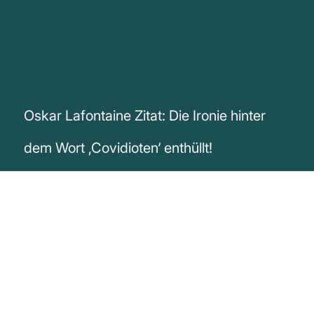
Oskar Lafontaine Zitat: Die Ironie hinter
dem Wort ‚Covidioten‘ enthüllt!
„Mittlerweile fällt das Wort Covidioten auf
die zurück, die es erfunden haben“
Oskar Lafontaine