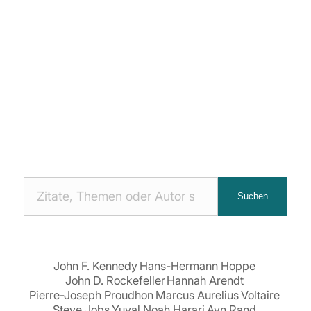
Nach
Suchen
Zitaten
suchen:
John F. Kennedy
Hans-Hermann Hoppe
John D. Rockefeller
Hannah Arendt
Pierre-Joseph Proudhon
Marcus Aurelius
Voltaire
Steve Jobs
Yuval Noah Harari
Ayn Rand