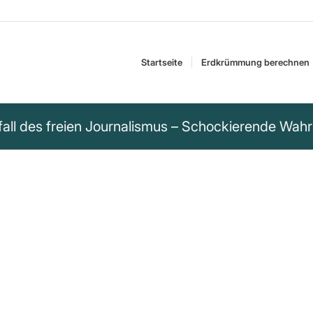
Startseite
Erdkrümmung berechnen
ll des freien Journalismus – Schockierende Wahrhe
 Journalismus und
ch darum,
einer Elite dient“