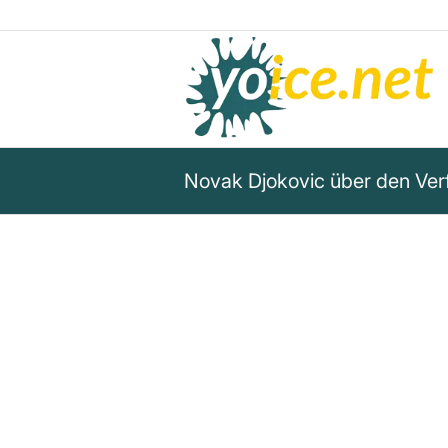
Novak Djokovic über den Verfa
„Es gibt immer weniger freien
Informationen. Es geht nur no
Propaganda zu verbreiten, die 
Novak Djokovic