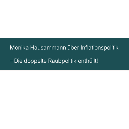
Monika Hausammann über Inflationspolitik
– Die doppelte Raubpolitik enthüllt!
„Inflationspolitik ist also Raubpolitik im
doppelten Sinn: Sie beraubt den
Menschen nicht nur seines Eigentums an
rechtmäßig erworbenen Gütern und damit