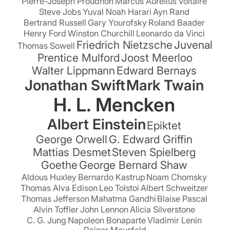
Pierre-Joseph Proudhon
Marcus Aurelius
Voltaire
Steve Jobs
Yuval Noah Harari
Ayn Rand
Bertrand Russell
Gary Yourofsky
Roland Baader
Henry Ford
Winston Churchill
Leonardo da Vinci
Friedrich Nietzsche
Juvenal
Thomas Sowell
Prentice Mulford
Joost Meerloo
Walter Lippmann
Edward Bernays
Jonathan Swift
Mark Twain
H. L. Mencken
Albert Einstein
Epiktet
George Orwell
G. Edward Griffin
Mattias Desmet
Steven Spielberg
Goethe
George Bernard Shaw
Aldous Huxley
Bernardo Kastrup
Noam Chomsky
Thomas Alva Edison
Leo Tolstoi
Albert Schweitzer
Thomas Jefferson
Mahatma Gandhi
Blaise Pascal
Alvin Toffler
John Lennon
Alicia Silverstone
C. G. Jung
Napoleon Bonaparte
Vladimir Lenin
Rainer Mausfeld