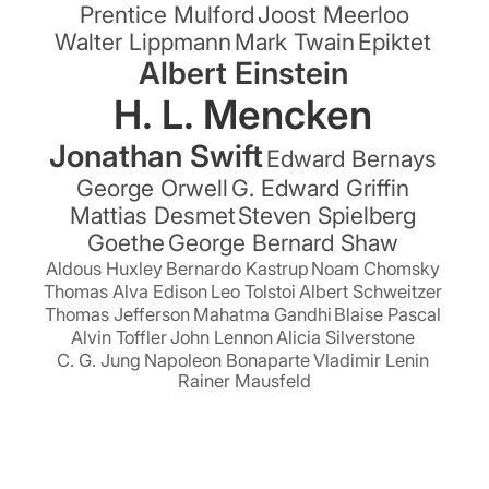
Prentice Mulford
Joost Meerloo
Walter Lippmann
Mark Twain
Epiktet
Albert Einstein
H. L. Mencken
Jonathan Swift
Edward Bernays
George Orwell
G. Edward Griffin
Mattias Desmet
Steven Spielberg
Goethe
George Bernard Shaw
Aldous Huxley
Bernardo Kastrup
Noam Chomsky
Thomas Alva Edison
Leo Tolstoi
Albert Schweitzer
Thomas Jefferson
Mahatma Gandhi
Blaise Pascal
Alvin Toffler
John Lennon
Alicia Silverstone
C. G. Jung
Napoleon Bonaparte
Vladimir Lenin
Rainer Mausfeld