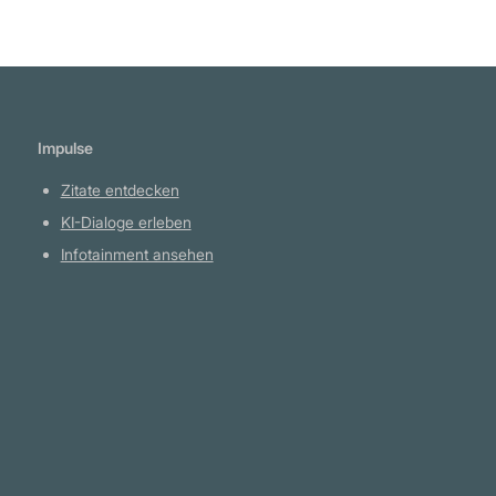
Impulse
Zitate entdecken
KI-Dialoge erleben
Infotainment ansehen
Plattform
YouTube Projekte
Telegram Kanal
github.com