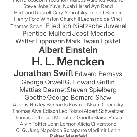
Steve Jobs
Yuval Noah Harari
Ayn Rand
Bertrand Russell
Gary Yourofsky
Roland Baader
Henry Ford
Winston Churchill
Leonardo da Vinci
Friedrich Nietzsche
Juvenal
Thomas Sowell
Prentice Mulford
Joost Meerloo
Walter Lippmann
Mark Twain
Epiktet
Albert Einstein
H. L. Mencken
Jonathan Swift
Edward Bernays
George Orwell
G. Edward Griffin
Mattias Desmet
Steven Spielberg
Goethe
George Bernard Shaw
Aldous Huxley
Bernardo Kastrup
Noam Chomsky
Thomas Alva Edison
Leo Tolstoi
Albert Schweitzer
Thomas Jefferson
Mahatma Gandhi
Blaise Pascal
Alvin Toffler
John Lennon
Alicia Silverstone
C. G. Jung
Napoleon Bonaparte
Vladimir Lenin
Rainer Mausfeld