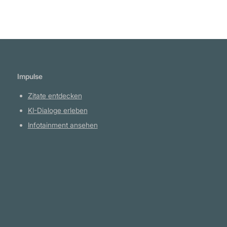
Impulse
Zitate entdecken
KI-Dialoge erleben
Infotainment ansehen
Plattform
YouTube Projekte
Telegram Kanal
github.com