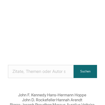
Nach
Suchen
Zitaten
suchen:
John F. Kennedy
Hans-Hermann Hoppe
John D. Rockefeller
Hannah Arendt
Pierre-Joseph Proudhon
Marcus Aurelius
Voltaire