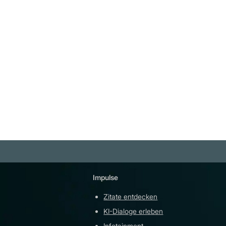
"Große Ergebnisse erfordern
großen Ehrgeiz." Heraklit von
Ephesos
Weiterlesen
Impulse
Plattfor
Zitate entdecken
YouTu
KI-Dialoge erleben
Teleg
Infotainment
githu