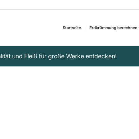
Startseite
Erdkrümmung berechnen
alität und Fleiß für große Werke entdecken!
roße Werke, fleißige
chied zwischen genialem Beginn und
 – Inspiration pur!