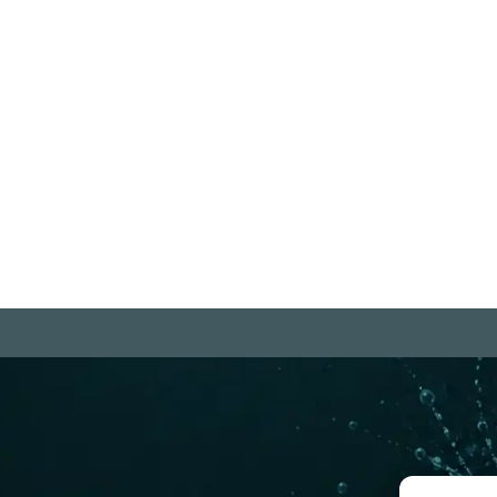
Ma
"Kleingeister beschäftigen sich mit
"B
Jo
dem Außergewöhnlichen, große
Da
Geister mit dem Alltäglichen."
is
Blaise Pascal
Weiterlesen
We
m
Rechtliches
be Projekte
Datenschutzerklärung
ram Kanal
Urheberrecht
(Copyright)
b.com