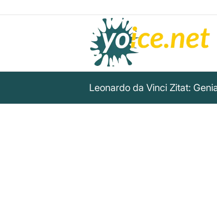
Leonardo da Vinci Zitat: Geni
„Geniale Menschen beginnen g
Menschen vollenden sie.“
Leonardo da Vinci
Erfahre, wie Leonardo da Vinci den Unters
fleißiger Vollendung großer Werke beschreibt