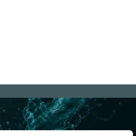
gie in sich. Beginne jetzt."
eginne mit dem Notwendigen.
hann Wolfgang von Goethe
nn erledige das, was möglich
t. Und plötzlich tust Du das
Unmögliche." Franz von Assisi
iterlesen