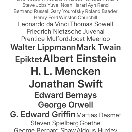
Steve Jobs
Yuval Noah Harari
Ayn Rand
Bertrand Russell
Gary Yourofsky
Roland Baader
Henry Ford
Winston Churchill
Leonardo da Vinci
Thomas Sowell
Friedrich Nietzsche
Juvenal
Prentice Mulford
Joost Meerloo
Walter Lippmann
Mark Twain
Albert Einstein
Epiktet
H. L. Mencken
Jonathan Swift
Edward Bernays
George Orwell
G. Edward Griffin
Mattias Desmet
Steven Spielberg
Goethe
George Bernard Shaw
Aldous Huxley