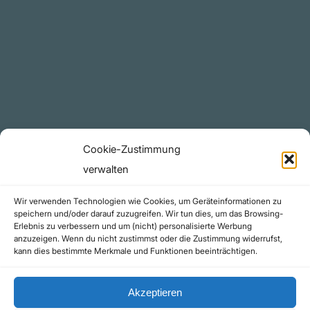
Plattform
YouTube Projekte
Telegram Kanal
github.com
Rechtliches
Cookie-Zustimmung
Datenschutzerklärung
verwalten
Urheberrecht (Copyright)
Wir verwenden Technologien wie Cookies, um Geräteinformationen zu
Cookie-Richtlinie (EU)
speichern und/oder darauf zuzugreifen. Wir tun dies, um das Browsing-
Erlebnis zu verbessern und um (nicht) personalisierte Werbung
Impressum
anzuzeigen. Wenn du nicht zustimmst oder die Zustimmung widerrufst,
Kontakt
kann dies bestimmte Merkmale und Funktionen beeinträchtigen.
Akzeptieren