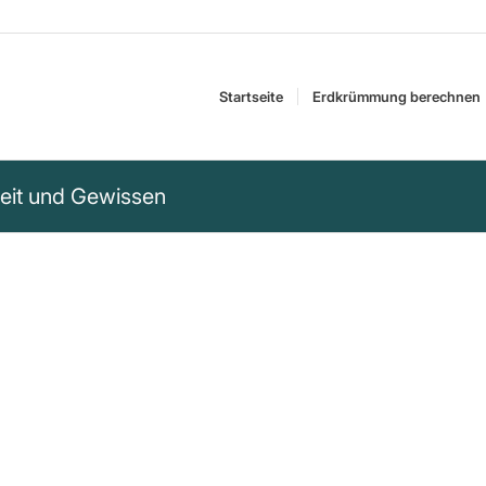
Startseite
Erdkrümmung berechnen
keit und Gewissen
ass nach dem Urteil
chuldiger