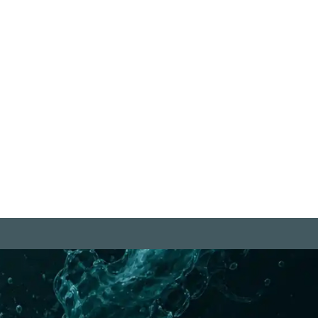
m Herzen eines Menschen ruht
r Anfang und das Ende aller
Dinge." Leo Tolstoi
iterlesen