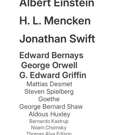
Albert Einstein
m
H. L. Mencken
Jonathan Swift
e
Edward Bernays
George Orwell
G. Edward Griffin
Mattias Desmet
Steven Spielberg
Goethe
George Bernard Shaw
Aldous Huxley
Bernardo Kastrup
Noam Chomsky
Thomas Alva Edison