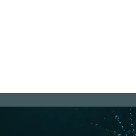
r
"Der freie Mensch braucht zuerst
"I
Loyalität zu sich selbst, und das
de
impliziert das Recht, er selbst zu
sein." Joost A.M. Meerloo
We
Weiterlesen
m
Rechtliches
be Projekte
Datenschutzerklärung
ram Kanal
Urheberrecht