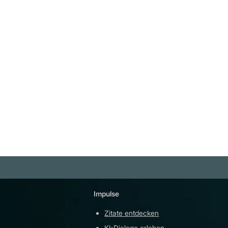
"Niemand urteilt schärfer als de
Ungebildete; er kennt weder
Gründe noch Gegengründe und
glaubt sich immer im Recht."
Anselm Friedrich Feuerbach
Weiterlesen
Impulse
Plattfor
Zitate entdecken
YouTu
KI-Dialoge erleben
Teleg