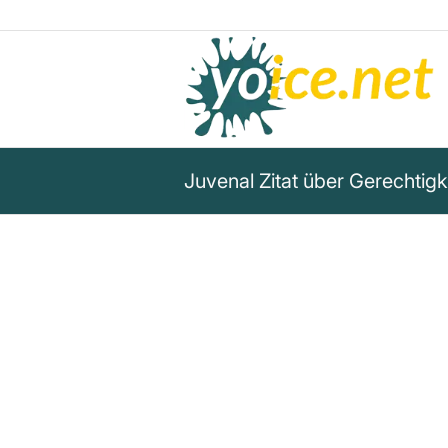
Juvenal Zitat über Gerechtig
„Das ist seine erste Strafe: d
seines eigenen Herzens kein S
freigesprochen wird.“
Juvenal