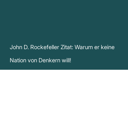
John D. Rockefeller Zitat: Warum er keine
Nation von Denkern will!
„Ich will keine Nation von Denkern. Ich will
eine Nation von Arbeitern.“
John D. Rockefeller