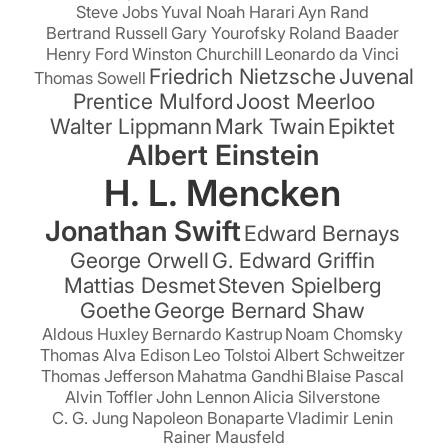
Steve Jobs
Yuval Noah Harari
Ayn Rand
Bertrand Russell
Gary Yourofsky
Roland Baader
Henry Ford
Winston Churchill
Leonardo da Vinci
Friedrich Nietzsche
Juvenal
Thomas Sowell
Prentice Mulford
Joost Meerloo
Walter Lippmann
Mark Twain
Epiktet
Albert Einstein
H. L. Mencken
Jonathan Swift
Edward Bernays
George Orwell
G. Edward Griffin
Mattias Desmet
Steven Spielberg
Goethe
George Bernard Shaw
Aldous Huxley
Bernardo Kastrup
Noam Chomsky
Thomas Alva Edison
Leo Tolstoi
Albert Schweitzer
Thomas Jefferson
Mahatma Gandhi
Blaise Pascal
Alvin Toffler
John Lennon
Alicia Silverstone
C. G. Jung
Napoleon Bonaparte
Vladimir Lenin
Rainer Mausfeld