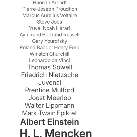
Hannah Arendt
Pierre-Joseph Proudhon
Marcus Aurelius
Voltaire
Steve Jobs
Yuval Noah Harari
Ayn Rand
Bertrand Russell
Gary Yourofsky
t
Roland Baader
Henry Ford
Winston Churchill
Leonardo da Vinci
Thomas Sowell
Friedrich Nietzsche
Juvenal
Prentice Mulford
Joost Meerloo
r
Walter Lippmann
Mark Twain
Epiktet
Albert Einstein
H. L. Mencken
n