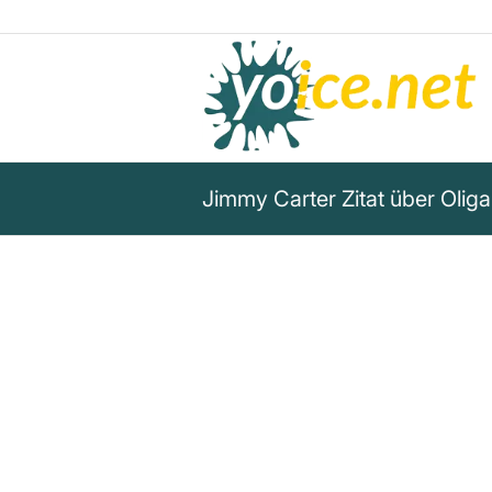
Jimmy Carter Zitat über Oliga
„Wir sind inzwischen eher eine
Demokratie geworden. Das hat
nach – dem moralischen und 
des amerikanischen politisch
geschadet als alles, was ich