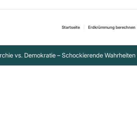
Startseite
Erdkrümmung berechnen
rchie vs. Demokratie – Schockierende Wahrheiten e
 Oligarchie als eine
 – meiner Ansicht
ethischen Fundament
en Systems mehr
 in meinem Leben