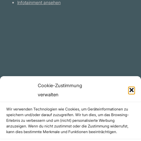
Infotainment ansehen
Plattform
YouTube Projekte
Telegram Kanal
github.com
Rechtliches
Cookie-Zustimmung
Datenschutzerklärung
verwalten
Urheberrecht (Copyright)
Wir verwenden Technologien wie Cookies, um Geräteinformationen zu
Cookie-Richtlinie (EU)
speichern und/oder darauf zuzugreifen. Wir tun dies, um das Browsing-
Erlebnis zu verbessern und um (nicht) personalisierte Werbung
Impressum
anzuzeigen. Wenn du nicht zustimmst oder die Zustimmung widerrufst,
Kontakt
kann dies bestimmte Merkmale und Funktionen beeinträchtigen.