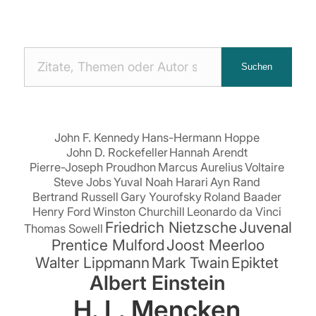
Nach
Suchen
Zitaten
suchen:
John F. Kennedy
Hans-Hermann Hoppe
John D. Rockefeller
Hannah Arendt
Pierre-Joseph Proudhon
Marcus Aurelius
Voltaire
Steve Jobs
Yuval Noah Harari
Ayn Rand
Bertrand Russell
Gary Yourofsky
Roland Baader
Henry Ford
Winston Churchill
Leonardo da Vinci
Friedrich Nietzsche
Juvenal
Thomas Sowell
Prentice Mulford
Joost Meerloo
Walter Lippmann
Mark Twain
Epiktet
Albert Einstein
H. L. Mencken