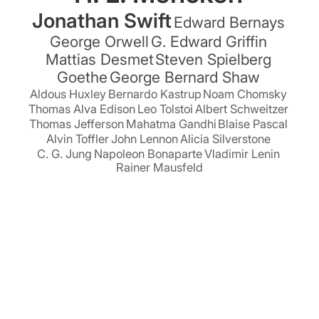
Jonathan Swift
Edward Bernays
George Orwell
G. Edward Griffin
Mattias Desmet
Steven Spielberg
Goethe
George Bernard Shaw
Aldous Huxley
Bernardo Kastrup
Noam Chomsky
Thomas Alva Edison
Leo Tolstoi
Albert Schweitzer
Thomas Jefferson
Mahatma Gandhi
Blaise Pascal
Alvin Toffler
John Lennon
Alicia Silverstone
C. G. Jung
Napoleon Bonaparte
Vladimir Lenin
Rainer Mausfeld