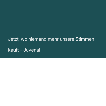
Jetzt, wo niemand mehr unsere Stimmen
kauft – Juvenal
„Jetzt, wo niemand mehr unsere Stimmen
kauft, hat die Öffentlichkeit ihre Sorgen
längst abgestreift; denn das Volk, das
einst Befehle, Konsuln, Legionen und alles