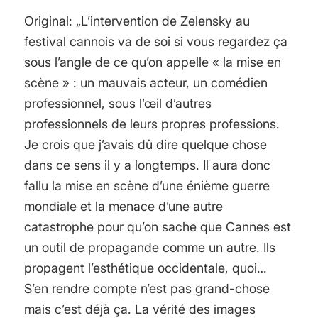
gesunken, auf dem die Wiederholung des
Original: „L’intervention de Zelensky au
Offensichtlichen die erste Pflicht intelligenter
festival cannois va de soi si vous regardez ça
Menschen ist. Wenn Freiheit überhaupt etwas
sous l’angle de ce qu’on appelle « la mise en
bedeutet, dann das Recht, den Menschen zu
scène » : un mauvais acteur, un comédien
sagen, was sie nicht hören wollen. In Zeiten
professionnel, sous l’œil d’autres
der universellen Täuschung wird es ein
professionnels de leurs propres professions.
revolutionärer Akt sein, die Wahrheit zu
Je crois que j’avais dû dire quelque chose
sagen." George Orwell
dans ce sens il y a longtemps. Il aura donc
fallu la mise en scène d’une énième guerre
mondiale et la menace d’une autre
catastrophe pour qu’on sache que Cannes est
un outil de propagande comme un autre. Ils
propagent l’esthétique occidentale, quoi…
S’en rendre compte n’est pas grand-chose
mais c’est déjà ça. La vérité des images