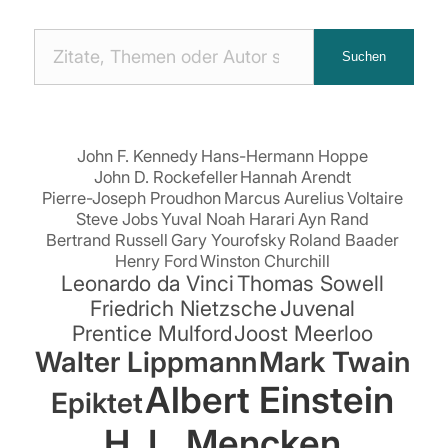
Nach
Suchen
Zitaten
suchen:
John F. Kennedy
Hans-Hermann Hoppe
John D. Rockefeller
Hannah Arendt
Pierre-Joseph Proudhon
Marcus Aurelius
Voltaire
Steve Jobs
Yuval Noah Harari
Ayn Rand
Bertrand Russell
Gary Yourofsky
Roland Baader
Henry Ford
Winston Churchill
Leonardo da Vinci
Thomas Sowell
Friedrich Nietzsche
Juvenal
Prentice Mulford
Joost Meerloo
Walter Lippmann
Mark Twain
Albert Einstein
Epiktet
H. L. Mencken