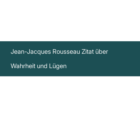
Jean-Jacques Rousseau Zitat über
Wahrheit und Lügen
„Ich suchte die Wahrheit in den Büchern,
und ich fand darin nichts als Irrtum und
Lügen.“