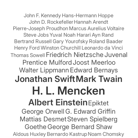
John F. Kennedy
Hans-Hermann Hoppe
John D. Rockefeller
Hannah Arendt
Pierre-Joseph Proudhon
Marcus Aurelius
Voltaire
Steve Jobs
Yuval Noah Harari
Ayn Rand
Bertrand Russell
Gary Yourofsky
Roland Baader
Henry Ford
Winston Churchill
Leonardo da Vinci
Friedrich Nietzsche
Juvenal
Thomas Sowell
Prentice Mulford
Joost Meerloo
Walter Lippmann
Edward Bernays
Jonathan Swift
Mark Twain
H. L. Mencken
Albert Einstein
Epiktet
George Orwell
G. Edward Griffin
Mattias Desmet
Steven Spielberg
Goethe
George Bernard Shaw
Aldous Huxley
Bernardo Kastrup
Noam Chomsky