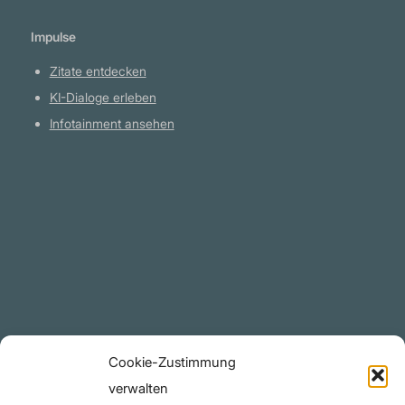
Impulse
Zitate entdecken
KI-Dialoge erleben
Infotainment ansehen
Plattform
YouTube Projekte
Telegram Kanal
github.com
Rechtliches
Cookie-Zustimmung
Datenschutzerklärung
verwalten