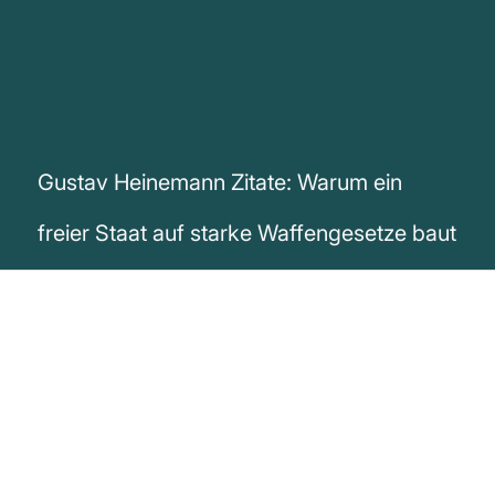
Gustav Heinemann Zitate: Warum ein
freier Staat auf starke Waffengesetze baut
„Ein Staat ist nur immer so frei wie sein
Waffengesetz“
Gustav Heinemann