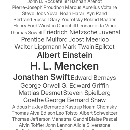
John D. Rockefeller
Hannah Arendt
Pierre-Joseph Proudhon
Marcus Aurelius
Voltaire
Steve Jobs
Yuval Noah Harari
Ayn Rand
Bertrand Russell
Gary Yourofsky
Roland Baader
Henry Ford
Winston Churchill
Leonardo da Vinci
Friedrich Nietzsche
Juvenal
Thomas Sowell
Prentice Mulford
Joost Meerloo
Walter Lippmann
Mark Twain
Epiktet
Albert Einstein
H. L. Mencken
Jonathan Swift
Edward Bernays
George Orwell
G. Edward Griffin
Mattias Desmet
Steven Spielberg
Goethe
George Bernard Shaw
Aldous Huxley
Bernardo Kastrup
Noam Chomsky
Thomas Alva Edison
Leo Tolstoi
Albert Schweitzer
Thomas Jefferson
Mahatma Gandhi
Blaise Pascal
Alvin Toffler
John Lennon
Alicia Silverstone