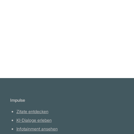
Freiheit geben. Wenn es Freiheit gibt, wird es
keinen Staat geben." Wladimir Lenin
Weiterlesen
Impulse
Zitate entdecken
KI-Dialoge erleben
Infotainment ansehen