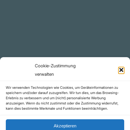
Plattform
YouTube Projekte
Telegram Kanal
github.com
Rechtliches
Cookie-Zustimmung
Datenschutzerklärung
verwalten
Urheberrecht (Copyright)
Wir verwenden Technologien wie Cookies, um Geräteinformationen zu
Cookie-Richtlinie (EU)
speichern und/oder darauf zuzugreifen. Wir tun dies, um das Browsing-
Erlebnis zu verbessern und um (nicht) personalisierte Werbung
Impressum
anzuzeigen. Wenn du nicht zustimmst oder die Zustimmung widerrufst,
Kontakt
kann dies bestimmte Merkmale und Funktionen beeinträchtigen.
Akzeptieren