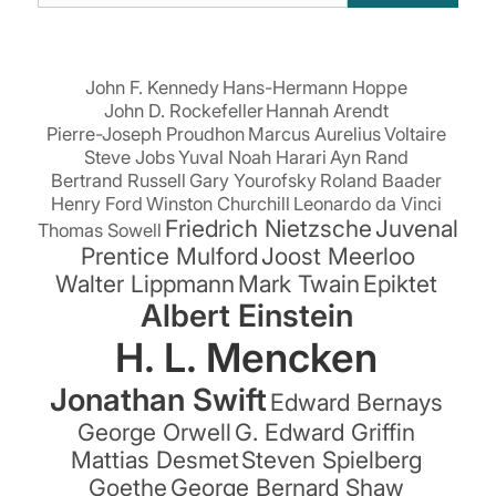
suchen:
John F. Kennedy
Hans-Hermann Hoppe
John D. Rockefeller
Hannah Arendt
Pierre-Joseph Proudhon
Marcus Aurelius
Voltaire
Steve Jobs
Yuval Noah Harari
Ayn Rand
Bertrand Russell
Gary Yourofsky
Roland Baader
Henry Ford
Winston Churchill
Leonardo da Vinci
Friedrich Nietzsche
Juvenal
Thomas Sowell
Prentice Mulford
Joost Meerloo
Walter Lippmann
Mark Twain
Epiktet
Albert Einstein
H. L. Mencken
Jonathan Swift
Edward Bernays
George Orwell
G. Edward Griffin
Mattias Desmet
Steven Spielberg
Goethe
George Bernard Shaw