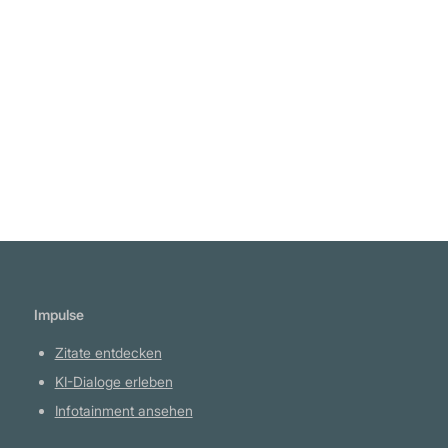
"Je härter der Kampf, umso süsser der Sieg."
Leslie Calvin „Les“ Brown
Weiterlesen
Impulse
Zitate entdecken
KI-Dialoge erleben
Infotainment ansehen