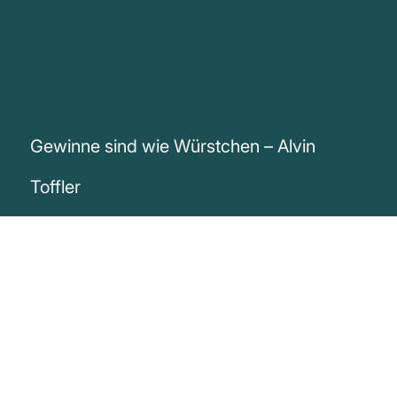
Gewinne sind wie Würstchen – Alvin
Toffler
„Gewinne sind wie Würstchen … sie
werden am meisten von denen geschätzt,
die am wenigsten darüber wissen, was
darin steckt.“