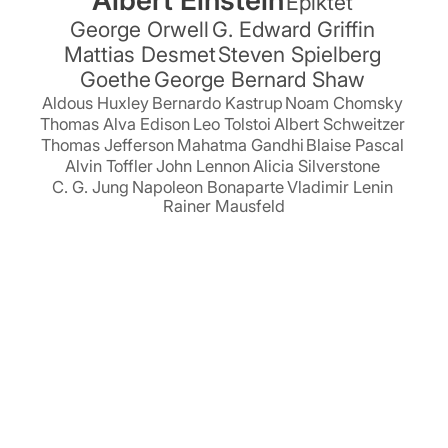
Epiktet
George Orwell
G. Edward Griffin
Mattias Desmet
Steven Spielberg
Goethe
George Bernard Shaw
Aldous Huxley
Bernardo Kastrup
Noam Chomsky
Thomas Alva Edison
Leo Tolstoi
Albert Schweitzer
Thomas Jefferson
Mahatma Gandhi
Blaise Pascal
Alvin Toffler
John Lennon
Alicia Silverstone
C. G. Jung
Napoleon Bonaparte
Vladimir Lenin
Rainer Mausfeld