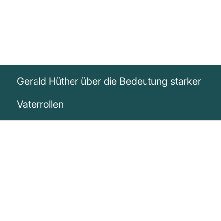
Gerald Hüther über die Bedeutung starker
Vaterrollen
„Wenn man starke, liebevolle Männer in
der Gesellschaft haben will, muss man
auch den kleinen Jungs die Gelegenheit
geben, mit starken, liebevollen Vätern