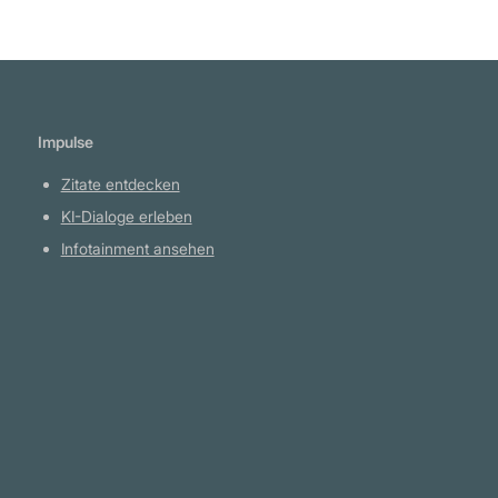
Impulse
Zitate entdecken
KI-Dialoge erleben
Infotainment ansehen
Plattform
YouTube Projekte
Telegram Kanal
github.com