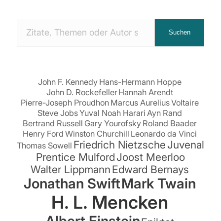
Nach
Suchen
Zitaten
suchen:
John F. Kennedy
Hans-Hermann Hoppe
John D. Rockefeller
Hannah Arendt
Pierre-Joseph Proudhon
Marcus Aurelius
Voltaire
Steve Jobs
Yuval Noah Harari
Ayn Rand
Bertrand Russell
Gary Yourofsky
Roland Baader
Henry Ford
Winston Churchill
Leonardo da Vinci
Friedrich Nietzsche
Juvenal
Thomas Sowell
Prentice Mulford
Joost Meerloo
Walter Lippmann
Edward Bernays
Jonathan Swift
Mark Twain
H. L. Mencken
Albert Einstein