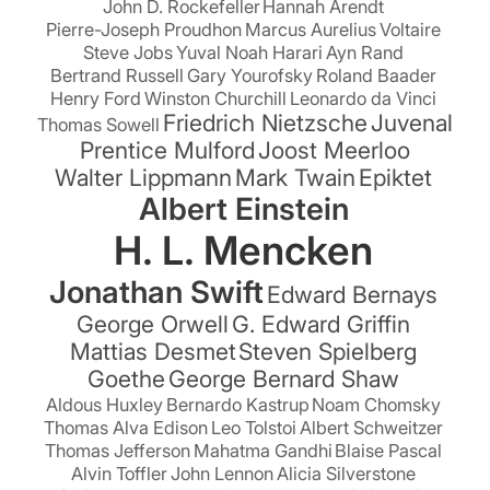
John D. Rockefeller
Hannah Arendt
Pierre-Joseph Proudhon
Marcus Aurelius
Voltaire
Steve Jobs
Yuval Noah Harari
Ayn Rand
Bertrand Russell
Gary Yourofsky
Roland Baader
Henry Ford
Winston Churchill
Leonardo da Vinci
Friedrich Nietzsche
Juvenal
Thomas Sowell
Prentice Mulford
Joost Meerloo
Walter Lippmann
Mark Twain
Epiktet
Albert Einstein
H. L. Mencken
Jonathan Swift
Edward Bernays
George Orwell
G. Edward Griffin
Mattias Desmet
Steven Spielberg
Goethe
George Bernard Shaw
Aldous Huxley
Bernardo Kastrup
Noam Chomsky
Thomas Alva Edison
Leo Tolstoi
Albert Schweitzer
Thomas Jefferson
Mahatma Gandhi
Blaise Pascal
Alvin Toffler
John Lennon
Alicia Silverstone