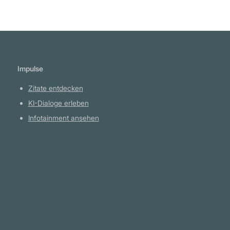
Impulse
Zitate entdecken
KI-Dialoge erleben
Infotainment ansehen
Plattform
YouTube Projekte
Telegram Kanal
github.com