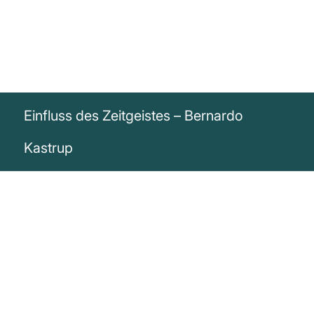
Einfluss des Zeitgeistes – Bernardo
Kastrup
„Tatsächlich ist es für jeden Menschen,
der in einem modernen kulturellen Kontext
lebt, nahezu unmöglich, sich dem Einfluss
des Zeitgeistes zu entziehen und eine