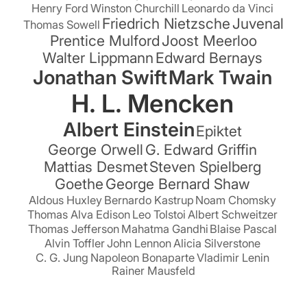
Henry Ford
Winston Churchill
Leonardo da Vinci
Friedrich Nietzsche
Juvenal
Thomas Sowell
Prentice Mulford
Joost Meerloo
Walter Lippmann
Edward Bernays
Jonathan Swift
Mark Twain
H. L. Mencken
Albert Einstein
Epiktet
George Orwell
G. Edward Griffin
Mattias Desmet
Steven Spielberg
Goethe
George Bernard Shaw
Aldous Huxley
Bernardo Kastrup
Noam Chomsky
Thomas Alva Edison
Leo Tolstoi
Albert Schweitzer
Thomas Jefferson
Mahatma Gandhi
Blaise Pascal
Alvin Toffler
John Lennon
Alicia Silverstone
C. G. Jung
Napoleon Bonaparte
Vladimir Lenin
Rainer Mausfeld