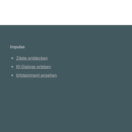
Meinung findet fast nie ein faires Gehör,
weder in der populären Presse noch in den
anspruchsvollen Zeitschriften." George Orwell
Impulse
Zitate entdecken
KI-Dialoge erleben
Infotainment ansehen
Plattform
YouTube Projekte
Telegram Kanal
github.com