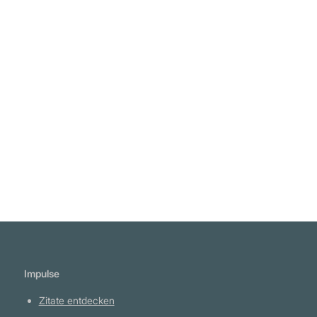
Demokratie teilnimmt. Du bist einfach
steuererzeugendes Vieh, dem gelegentlich
erlaubt wird zu wählen, welcher Metzger das
Messer halten darf." Lysander Spooner
Weiterlesen
Impulse
Zitate entdecken