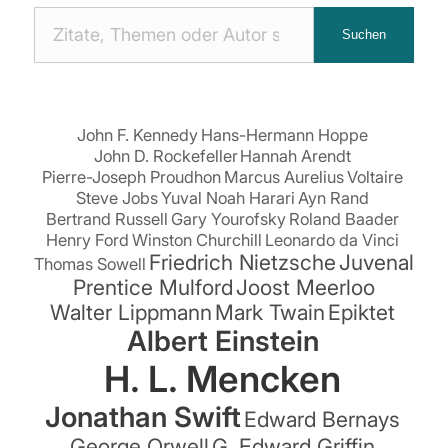
Nach
Suchen
Zitaten
suchen:
John F. Kennedy
Hans-Hermann Hoppe
John D. Rockefeller
Hannah Arendt
Pierre-Joseph Proudhon
Marcus Aurelius
Voltaire
Steve Jobs
Yuval Noah Harari
Ayn Rand
Bertrand Russell
Gary Yourofsky
Roland Baader
Henry Ford
Winston Churchill
Leonardo da Vinci
Friedrich Nietzsche
Juvenal
Thomas Sowell
Prentice Mulford
Joost Meerloo
Walter Lippmann
Mark Twain
Epiktet
Albert Einstein
H. L. Mencken
Jonathan Swift
Edward Bernays
George Orwell
G. Edward Griffin