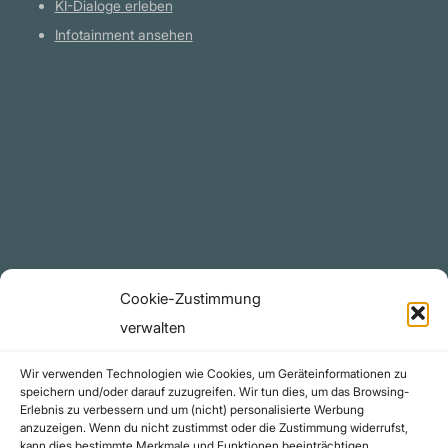
KI-Dialoge erleben
Infotainment ansehen
Plattform
YouTube Projekte
Telegram Kanal
github.com
Rechtliches
Cookie-Zustimmung
Datenschutzerklärung
verwalten
Urheberrecht (Copyright)
Wir verwenden Technologien wie Cookies, um Geräteinformationen zu
Cookie-Richtlinie (EU)
speichern und/oder darauf zuzugreifen. Wir tun dies, um das Browsing-
Erlebnis zu verbessern und um (nicht) personalisierte Werbung
Impressum
anzuzeigen. Wenn du nicht zustimmst oder die Zustimmung widerrufst,
Kontakt
kann dies bestimmte Merkmale und Funktionen beeinträchtigen.