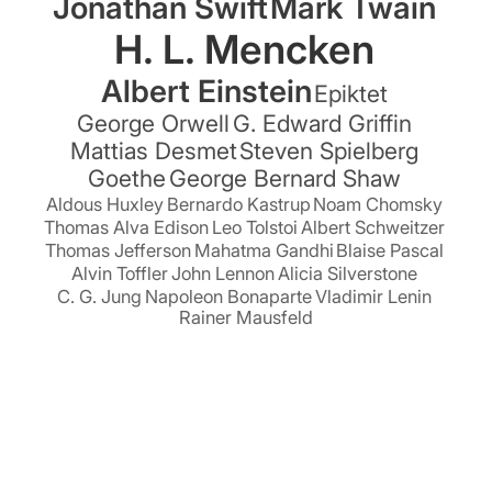
Jonathan Swift
Mark Twain
H. L. Mencken
Albert Einstein
Epiktet
George Orwell
G. Edward Griffin
Mattias Desmet
Steven Spielberg
Goethe
George Bernard Shaw
Aldous Huxley
Bernardo Kastrup
Noam Chomsky
Thomas Alva Edison
Leo Tolstoi
Albert Schweitzer
Thomas Jefferson
Mahatma Gandhi
Blaise Pascal
Alvin Toffler
John Lennon
Alicia Silverstone
C. G. Jung
Napoleon Bonaparte
Vladimir Lenin
Rainer Mausfeld