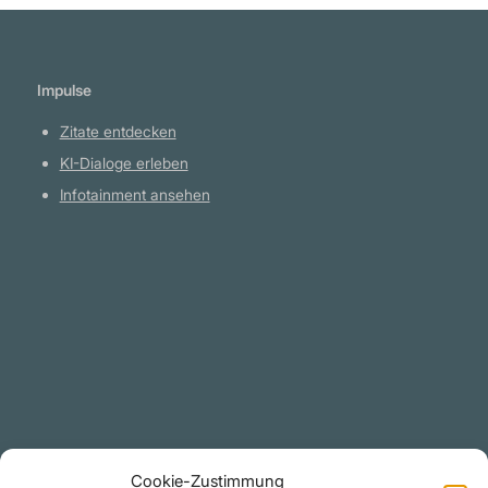
seinen Besitzern einen Haufen gefälschter
Papiere. Das tötet alle objektiven Maßstäbe
und liefert die Menschen der Willkür eines
Impulse
beliebigen Wertesetzers aus. Gold war ein
objektiver Wert, ein Äquivalent des
Zitate entdecken
geschaffenen Reichtums. Papier ist ein
KI-Dialoge erleben
Schuldschein auf einen Reichtum, der gar
Infotainment ansehen
nicht existiert, gestützt durch eine Waffe, die
auf diejenigen gerichtet ist, die ihn schaffen
Plattform
sollen. Papier ist ein Scheck, den legale
Plünderer auf ein Konto ziehen, das ihnen
YouTube Projekte
nicht gehört: auf die Tugend ihrer Opfer. Achte
Telegram Kanal
auf den Tag, an dem dieser Scheck
github.com
zurückgewiesen wird, mit dem Vermerk:
‘Konto überzogen.’ Wenn du das Böse zum
Rechtliches
Mittel des Überlebens gemacht hast, erwarte
Cookie-Zustimmung