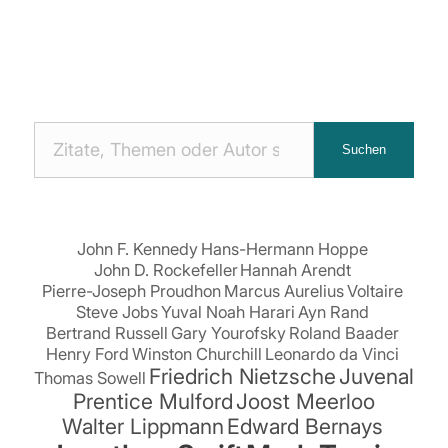
Nach
Suchen
Zitaten
suchen:
John F. Kennedy
Hans-Hermann Hoppe
John D. Rockefeller
Hannah Arendt
Pierre-Joseph Proudhon
Marcus Aurelius
Voltaire
Steve Jobs
Yuval Noah Harari
Ayn Rand
Bertrand Russell
Gary Yourofsky
Roland Baader
Henry Ford
Winston Churchill
Leonardo da Vinci
Friedrich Nietzsche
Juvenal
Thomas Sowell
Prentice Mulford
Joost Meerloo
Walter Lippmann
Edward Bernays