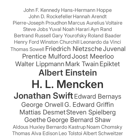
John F. Kennedy
Hans-Hermann Hoppe
John D. Rockefeller
Hannah Arendt
Pierre-Joseph Proudhon
Marcus Aurelius
Voltaire
Steve Jobs
Yuval Noah Harari
Ayn Rand
Bertrand Russell
Gary Yourofsky
Roland Baader
Henry Ford
Winston Churchill
Leonardo da Vinci
Friedrich Nietzsche
Juvenal
Thomas Sowell
Prentice Mulford
Joost Meerloo
Walter Lippmann
Mark Twain
Epiktet
Albert Einstein
H. L. Mencken
Jonathan Swift
Edward Bernays
George Orwell
G. Edward Griffin
Mattias Desmet
Steven Spielberg
Goethe
George Bernard Shaw
Aldous Huxley
Bernardo Kastrup
Noam Chomsky
Thomas Alva Edison
Leo Tolstoi
Albert Schweitzer