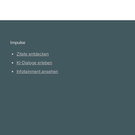
Impulse
Zitate entdecken
KI-Dialoge erleben
Infotainment ansehen
Plattform
YouTube Projekte
Telegram Kanal
github.com