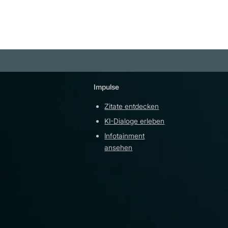
Impulse
Plattfor
Zitate entdecken
YouTu
KI-Dialoge erleben
Teleg
Infotainment
githu
ansehen