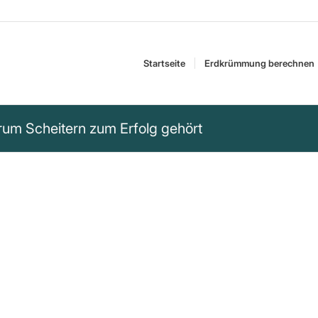
Startseite
Erdkrümmung berechnen
arum Scheitern zum Erfolg gehört
 wir nicht immer die
fen werden, dass wir
egen – und dabei
ht das Gegenteil von
olgs.“