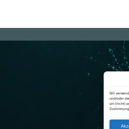
m
Rechtliches
be Projekte
Datenschutzerklärung
ram Kanal
Urheberrecht
(Copyright)
b.com
Cookie-Richtlinie
(EU)
Wir verwend
Impressum
und/oder dar
um (nicht) 
Kontakt
Zustimmung 
Akz