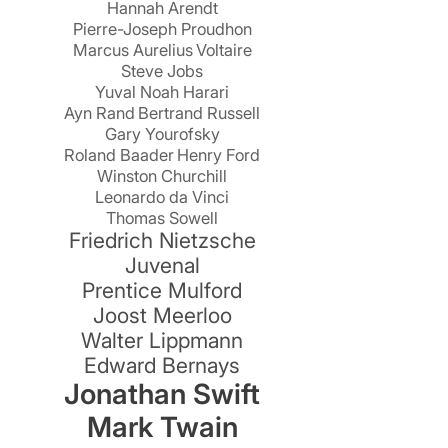
Hannah Arendt
Pierre-Joseph Proudhon
Marcus Aurelius
Voltaire
g
Steve Jobs
Yuval Noah Harari
Ayn Rand
Bertrand Russell
Gary Yourofsky
Roland Baader
Henry Ford
Winston Churchill
Leonardo da Vinci
Thomas Sowell
e
Friedrich Nietzsche
Juvenal
Prentice Mulford
Joost Meerloo
Walter Lippmann
Edward Bernays
Jonathan Swift
Mark Twain