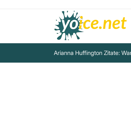
Arianna Huffington Zitate: W
„Wir müssen akzeptieren, dass
richtigen Entscheidungen tref
manchmal gewaltig danebenli
verstehen, dass Scheitern nic
Erfolg ist, sondern Teil des Erf