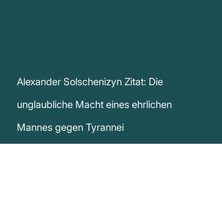
Alexander Solschenizyn Zitat: Die
unglaubliche Macht eines ehrlichen
Mannes gegen Tyrannei
„Ein Mann, der aufhörte zu lügen, könnte
eine Tyrannei zu Fall bringen.“