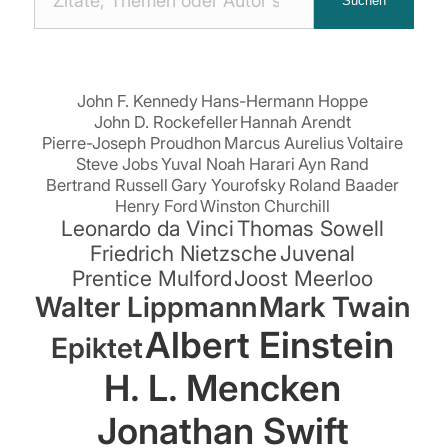
Suchen
Zitaten
suchen:
John F. Kennedy
Hans-Hermann Hoppe
John D. Rockefeller
Hannah Arendt
Pierre-Joseph Proudhon
Marcus Aurelius
Voltaire
Steve Jobs
Yuval Noah Harari
Ayn Rand
Bertrand Russell
Gary Yourofsky
Roland Baader
Henry Ford
Winston Churchill
Leonardo da Vinci
Thomas Sowell
Friedrich Nietzsche
Juvenal
Prentice Mulford
Joost Meerloo
Walter Lippmann
Mark Twain
Albert Einstein
Epiktet
H. L. Mencken
Jonathan Swift