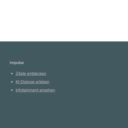
Formen des Vergnügens hin und verhält sich
schließlich wie ein Tier, das seine Laster
befriedigt. Und all das kommt von der Lüge -
gegenüber anderen und gegenüber sich
selbst." Fjodor Dostojewski
Impulse
Zitate entdecken
KI-Dialoge erleben
Infotainment ansehen
Plattform
YouTube Projekte