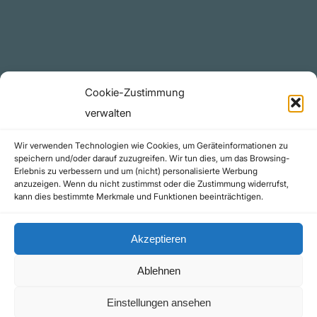
Telegram Kanal
github.com
Rechtliches
Cookie-Zustimmung
Datenschutzerklärung
verwalten
Urheberrecht (Copyright)
Wir verwenden Technologien wie Cookies, um Geräteinformationen zu
Cookie-Richtlinie (EU)
speichern und/oder darauf zuzugreifen. Wir tun dies, um das Browsing-
Erlebnis zu verbessern und um (nicht) personalisierte Werbung
Impressum
anzuzeigen. Wenn du nicht zustimmst oder die Zustimmung widerrufst,
Kontakt
kann dies bestimmte Merkmale und Funktionen beeinträchtigen.
Akzeptieren
Ablehnen
©yoice.net • Realisierung: jan@pixel-park.net • Hosting - yoice.net Media |
Einstellungen ansehen
*Als Amazon-Partner erhalte ich eine kleine Provision für qualifizierte Käufe