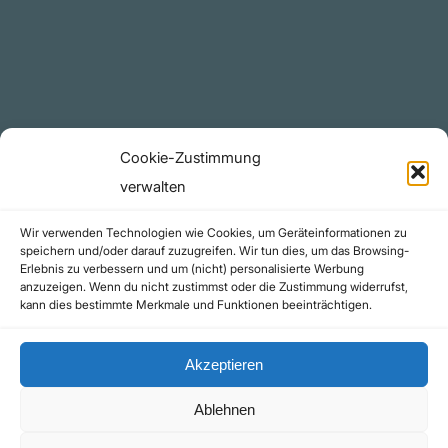
YouTube Projekte
Telegram Kanal
github.com
Rechtliches
Cookie-Zustimmung
Datenschutzerklärung
verwalten
Urheberrecht (Copyright)
Wir verwenden Technologien wie Cookies, um Geräteinformationen zu
Cookie-Richtlinie (EU)
speichern und/oder darauf zuzugreifen. Wir tun dies, um das Browsing-
Erlebnis zu verbessern und um (nicht) personalisierte Werbung
Impressum
anzuzeigen. Wenn du nicht zustimmst oder die Zustimmung widerrufst,
Kontakt
kann dies bestimmte Merkmale und Funktionen beeinträchtigen.
Akzeptieren
Ablehnen
©yoice.net • Realisierung: jan@pixel-park.net • Hosting - yoice.net Media |