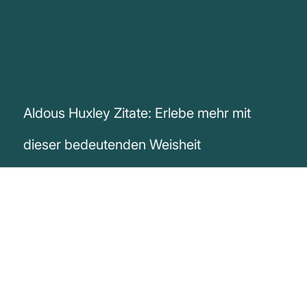
Aldous Huxley Zitate: Erlebe mehr mit
dieser bedeutenden Weisheit
„Erfahrung ist nicht das, was einem
zustößt. Erfahrung ist das, was man aus
dem macht, was einem zustößt.“