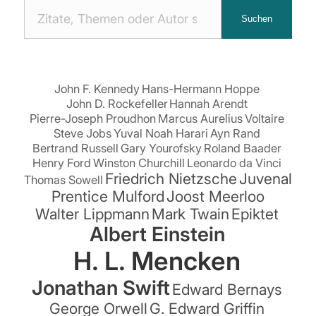
Nach
Suchen
Zitaten
suchen:
John F. Kennedy
Hans-Hermann Hoppe
John D. Rockefeller
Hannah Arendt
Pierre-Joseph Proudhon
Marcus Aurelius
Voltaire
Steve Jobs
Yuval Noah Harari
Ayn Rand
Bertrand Russell
Gary Yourofsky
Roland Baader
Henry Ford
Winston Churchill
Leonardo da Vinci
Friedrich Nietzsche
Juvenal
Thomas Sowell
Prentice Mulford
Joost Meerloo
Walter Lippmann
Mark Twain
Epiktet
Albert Einstein
H. L. Mencken
Jonathan Swift
Edward Bernays
George Orwell
G. Edward Griffin