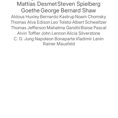
Mattias Desmet
Steven Spielberg
Goethe
George Bernard Shaw
Aldous Huxley
Bernardo Kastrup
Noam Chomsky
Thomas Alva Edison
Leo Tolstoi
Albert Schweitzer
Thomas Jefferson
Mahatma Gandhi
Blaise Pascal
Alvin Toffler
John Lennon
Alicia Silverstone
C. G. Jung
Napoleon Bonaparte
Vladimir Lenin
Rainer Mausfeld