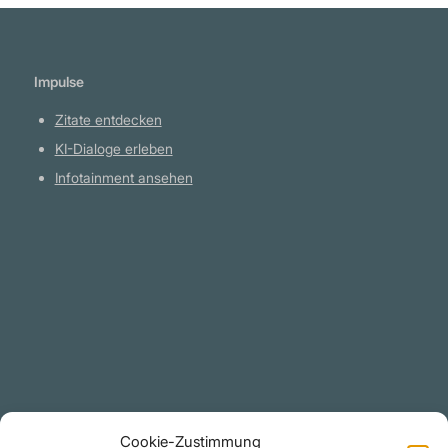
Impulse
Zitate entdecken
KI-Dialoge erleben
Infotainment ansehen
Plattform
YouTube Projekte
Telegram Kanal
github.com
Rechtliches
Cookie-Zustimmung