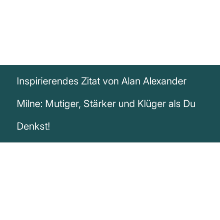
Inspirierendes Zitat von Alan Alexander
Milne: Mutiger, Stärker und Klüger als Du
Denkst!
„Versprich mir, dass du dir immer vor
Augen hältst: Du bist mutiger, als du