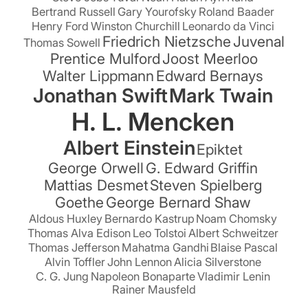
Bertrand Russell
Gary Yourofsky
Roland Baader
Henry Ford
Winston Churchill
Leonardo da Vinci
Friedrich Nietzsche
Juvenal
Thomas Sowell
Prentice Mulford
Joost Meerloo
Walter Lippmann
Edward Bernays
Jonathan Swift
Mark Twain
H. L. Mencken
Albert Einstein
Epiktet
George Orwell
G. Edward Griffin
Mattias Desmet
Steven Spielberg
Goethe
George Bernard Shaw
Aldous Huxley
Bernardo Kastrup
Noam Chomsky
Thomas Alva Edison
Leo Tolstoi
Albert Schweitzer
Thomas Jefferson
Mahatma Gandhi
Blaise Pascal
Alvin Toffler
John Lennon
Alicia Silverstone
C. G. Jung
Napoleon Bonaparte
Vladimir Lenin
Rainer Mausfeld