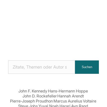
Nach
Suchen
Zitaten
suchen:
John F. Kennedy
Hans-Hermann Hoppe
John D. Rockefeller
Hannah Arendt
Pierre-Joseph Proudhon
Marcus Aurelius
Voltaire
Steve Jobs
Yuval Noah Harari
Ayn Rand