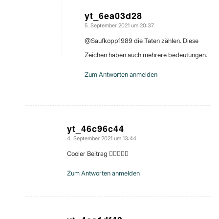
yt_6ea03d28
5. September 2021 um 20:37
sagte:
@Saufkopp1989 die Taten zählen. Diese
Zeichen haben auch mehrere bedeutungen.
Zum Antworten anmelden
yt_46c96c44
4. September 2021 um 13:44
sagte:
Cooler Beitrag 👍🏻👏🏻💚
Zum Antworten anmelden