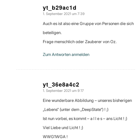
yt_b29ac1d
1. September 2021 um 7:39
sagte:
Auch es ist also eine Gruppe von Personen die sich
beteiligen.
Frage menschlich oder Zauberer von Oz.
Zum Antworten anmelden
yt_36e8a4c2
1. September 2021 um 9:17
sagte:
Eine wunderbare Abbildung – unseres bisherigen
„Lebens“ (unter dem „DeepState“) ! ;)
Ist nun vorbei, es kommt – a l l e s – ans Licht ! ;)
Viel Liebe und Licht ! ;)
WWG1WGA !