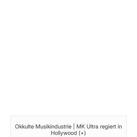
Sprecher:
Carl
·
Eva
·
Flo
·
Justus
·
Marlene
·
Stoffteddy
Audio-Postproduktion:
©
Stoffteddy
Produktion, Schnitt & Bearbeitung:
Jan (yoice.net)
Themen:
Angstindustrie
·
Geheimgesellschaften
·
Hollywood
·
Infotainment
·
Manipulation
·
Medienzirkus
·
Musik
·
Neue
Weltordnung
·
Politik
·
Psychologie
·
Sklaverei
·
Staat
Okkulte Musikindustrie | MK Ultra regiert in
Hollywood (+)