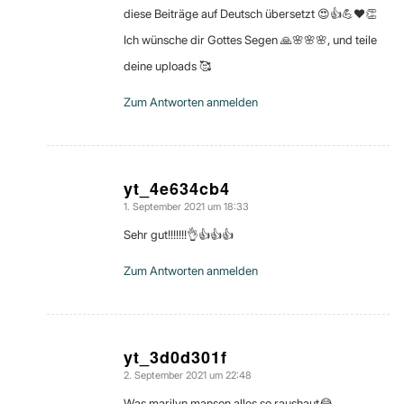
diese Beiträge auf Deutsch übersetzt 😍👍💪❤👏
Ich wünsche dir Gottes Segen 🙏🌸🌸🌸, und teile
deine uploads 🥰
Zum Antworten anmelden
yt_4e634cb4
1. September 2021 um 18:33
sagte:
Sehr gut!!!!!!!👌👍👍👍
Zum Antworten anmelden
yt_3d0d301f
2. September 2021 um 22:48
sagte:
Was marilyn manson alles so raushaut😂