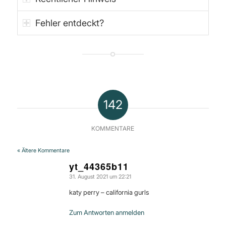
Fehler entdeckt?
142
KOMMENTARE
« Ältere Kommentare
yt_44365b11
31. August 2021 um 22:21
sagte:
katy perry – california gurls
Zum Antworten anmelden