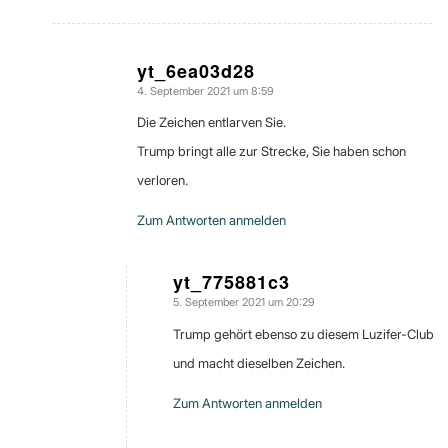
yt_6ea03d28
4. September 2021 um 8:59
sagte:
Die Zeichen entlarven Sie.
Trump bringt alle zur Strecke, Sie haben schon
verloren.
Zum Antworten anmelden
yt_775881c3
5. September 2021 um 20:29
sagte:
Trump gehört ebenso zu diesem Luzifer-Club
und macht dieselben Zeichen.
Zum Antworten anmelden