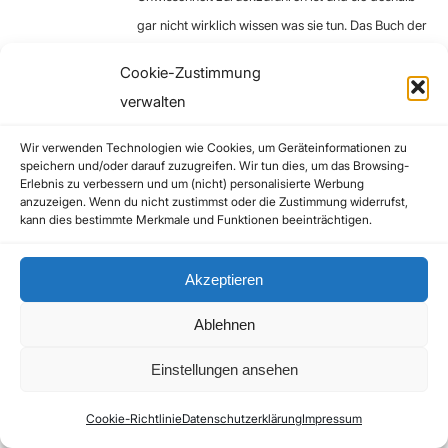
gar nicht wirklich wissen was sie tun. Das Buch der
Offenbarung erfüllt sich gerade und unsere Waffe
Cookie-Zustimmung
ist allein das Wort der Wahrheit.
verwalten
Zum Antworten anmelden
Wir verwenden Technologien wie Cookies, um Geräteinformationen zu
speichern und/oder darauf zuzugreifen. Wir tun dies, um das Browsing-
Erlebnis zu verbessern und um (nicht) personalisierte Werbung
anzuzeigen. Wenn du nicht zustimmst oder die Zustimmung widerrufst,
yt_215916d5
kann dies bestimmte Merkmale und Funktionen beeinträchtigen.
11. September 2021 um 23:21
sagte:
herzens dank an deine unermüdliche arbeit…
Akzeptieren
Zum Antworten anmelden
Ablehnen
Einstellungen ansehen
yt_215916d5
Cookie-Richtlinie
Datenschutzerklärung
Impressum
11. September 2021 um 23:32
sagte: