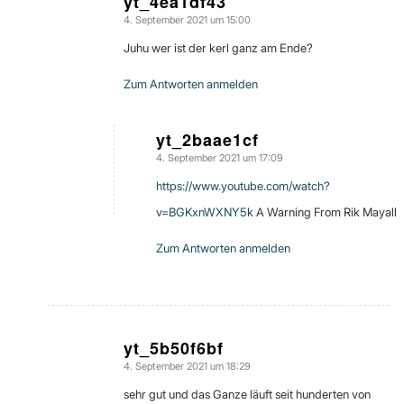
yt_4ea1df43
4. September 2021 um 15:00
sagte:
Juhu wer ist der kerl ganz am Ende?
Zum Antworten anmelden
yt_2baae1cf
4. September 2021 um 17:09
sagte:
https://www.youtube.com/watch?
v=BGKxnWXNY5k
A Warning From Rik Mayall
Zum Antworten anmelden
yt_5b50f6bf
4. September 2021 um 18:29
sagte:
sehr gut und das Ganze läuft seit hunderten von