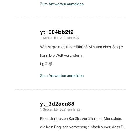
Zum Antworten anmelden
yt_604bb2f2
1. September 2021 um 14:17
sagte:
Wer sagte dies (ungefähr): 3 Minuten einer Single
kann Die Welt verändern.
Lg😡👹
Zum Antworten anmelden
yt_3d2aea88
1. September 2021 um 18:22
sagte:
Einer der besten Kanäle, vor allem für Menschen,
die kein Englisch verstehen; einfach super, dass Du