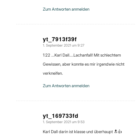
Zum Antworten anmelden
yt_7913f39f
1. September 2021 um 9:27
sagte:
1:22 …Karl Dall….Lachanfall! Mit schlechtem
Gewissen, aber konnte es mir irgendwie nicht
verkneifen.
Zum Antworten anmelden
yt_169733fd
1. September 2021 um 9:53
sagte:
Karl Dall darin ist klasse und überhaupt 🔝👍