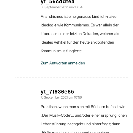
yt_56cddfea
6. September 2021 um 16:54
sagte:
Anarchismus ist eine genauso kindlich-naive
Ideologie wie Kommunismus. Es war allein der
Liberalismus der letzten Dekaden, welcher als
ideales Vehikel für den heute anklopfenden
Kommunismus fungierte.
Zum Antworten anmelden
yt_7f936e85
7. September 2021 um 10:56
sagte:
Praktisch, wenn man sich mit Büchern befasst wie
„Der Musik-Code“… und/oder einer ursprünglichen
Lebensführung nachgeht und hinterfragt; dann
dürfte manches naheliegend erscheinen.