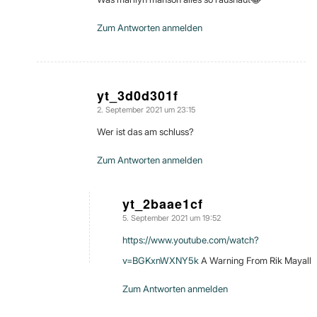
Zum Antworten anmelden
yt_3d0d301f
2. September 2021 um 23:15
sagte:
Wer ist das am schluss?
Zum Antworten anmelden
yt_2baae1cf
5. September 2021 um 19:52
sagte:
https://www.youtube.com/watch?
v=BGKxnWXNY5k
A Warning From Rik Mayall
Zum Antworten anmelden