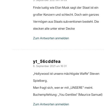
5. September 2021 um 19:09
sagte:
Finde lustig wie Elon Musk sagt der Staat ist ein
großer Konzern und schlecht. Doch sein ganzes
Vermögen aus Staats subventionen besteht. Die
stecken alle unter einer Decke
Zum Antworten anmelden
yt_56cddfea
6. September 2021 um 16:31
sagte:
„Hollywood ist unsere mächtigste Waffe“ Steven
Spielberg.
Man fragt sich, wen er mit „UNSERE“ meint.
Buchempfehlung: „You Gentiles“ (Maurice Samuel)
Zum Antworten anmelden