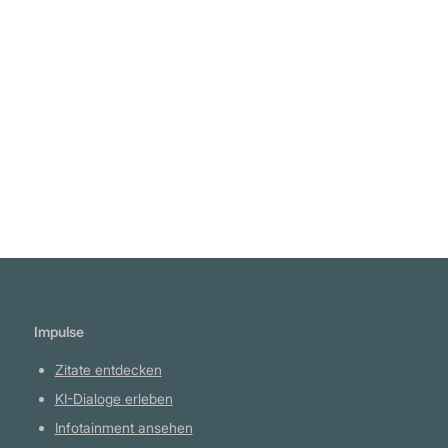
erkennen kann, wenn man sie nicht liebt."
Blaise Pascal
Weiterlesen
Impulse
Zitate entdecken
KI-Dialoge erleben
Infotainment ansehen