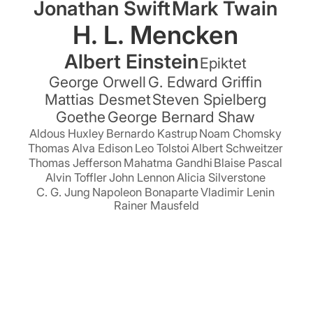
Jonathan Swift
Mark Twain
H. L. Mencken
Albert Einstein
Epiktet
George Orwell
G. Edward Griffin
Mattias Desmet
Steven Spielberg
Goethe
George Bernard Shaw
Aldous Huxley
Bernardo Kastrup
Noam Chomsky
Thomas Alva Edison
Leo Tolstoi
Albert Schweitzer
Thomas Jefferson
Mahatma Gandhi
Blaise Pascal
Alvin Toffler
John Lennon
Alicia Silverstone
C. G. Jung
Napoleon Bonaparte
Vladimir Lenin
Rainer Mausfeld