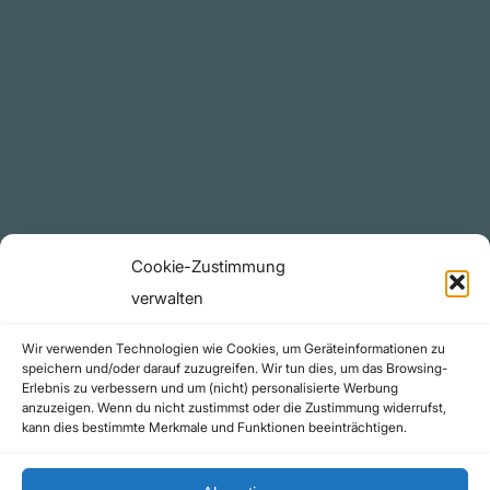
Plattform
YouTube Projekte
Telegram Kanal
github.com
Rechtliches
Cookie-Zustimmung
Datenschutzerklärung
verwalten
Urheberrecht (Copyright)
Wir verwenden Technologien wie Cookies, um Geräteinformationen zu
Cookie-Richtlinie (EU)
speichern und/oder darauf zuzugreifen. Wir tun dies, um das Browsing-
Erlebnis zu verbessern und um (nicht) personalisierte Werbung
Impressum
anzuzeigen. Wenn du nicht zustimmst oder die Zustimmung widerrufst,
Kontakt
kann dies bestimmte Merkmale und Funktionen beeinträchtigen.