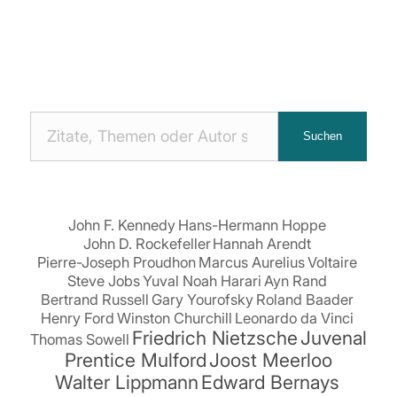
Nach
Suchen
Zitaten
suchen:
John F. Kennedy
Hans-Hermann Hoppe
John D. Rockefeller
Hannah Arendt
Pierre-Joseph Proudhon
Marcus Aurelius
Voltaire
Steve Jobs
Yuval Noah Harari
Ayn Rand
Bertrand Russell
Gary Yourofsky
Roland Baader
Henry Ford
Winston Churchill
Leonardo da Vinci
Friedrich Nietzsche
Juvenal
Thomas Sowell
Prentice Mulford
Joost Meerloo
Walter Lippmann
Edward Bernays