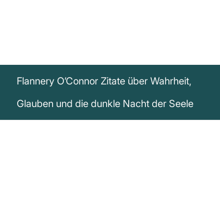
Flannery O’Connor Zitate über Wahrheit,
Glauben und die dunkle Nacht der Seele
„Die Wahrheit verändert sich nicht
danach, ob wir sie emotional ertragen
können. Ein höheres Paradox überfordert
sowohl Gefühl als auch Verstand. Es gibt