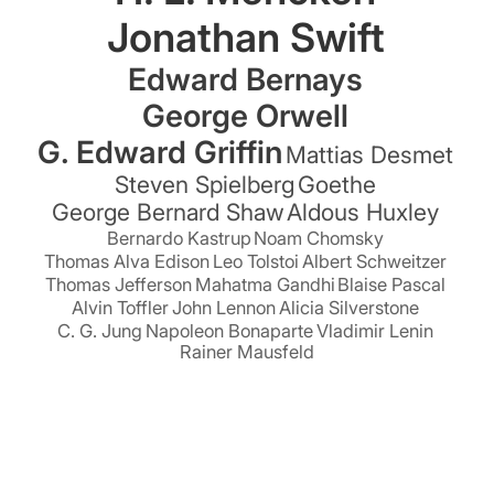
Jonathan Swift
Edward Bernays
George Orwell
G. Edward Griffin
Mattias Desmet
Steven Spielberg
Goethe
George Bernard Shaw
Aldous Huxley
Bernardo Kastrup
Noam Chomsky
Thomas Alva Edison
Leo Tolstoi
Albert Schweitzer
Thomas Jefferson
Mahatma Gandhi
Blaise Pascal
Alvin Toffler
John Lennon
Alicia Silverstone
C. G. Jung
Napoleon Bonaparte
Vladimir Lenin
Rainer Mausfeld