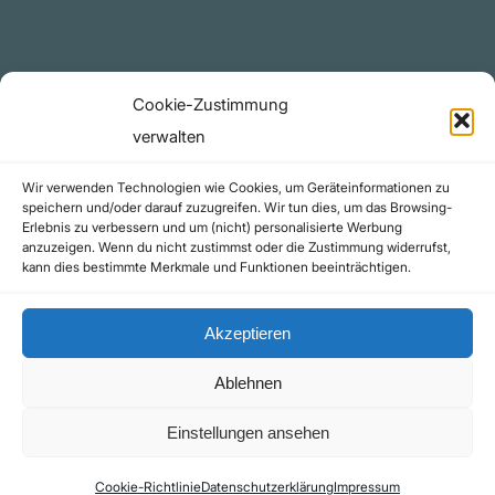
github.com
Rechtliches
Cookie-Zustimmung
Datenschutzerklärung
verwalten
Urheberrecht (Copyright)
Wir verwenden Technologien wie Cookies, um Geräteinformationen zu
Cookie-Richtlinie (EU)
speichern und/oder darauf zuzugreifen. Wir tun dies, um das Browsing-
Erlebnis zu verbessern und um (nicht) personalisierte Werbung
Impressum
anzuzeigen. Wenn du nicht zustimmst oder die Zustimmung widerrufst,
Kontakt
kann dies bestimmte Merkmale und Funktionen beeinträchtigen.
Akzeptieren
Ablehnen
©yoice.net • Realisierung: jan@pixel-park.net • Hosting - yoice.net Media |
Einstellungen ansehen
*Als Amazon-Partner erhalte ich eine kleine Provision für qualifizierte Käufe
Cookie-Richtlinie
Datenschutzerklärung
Impressum
Kontakt
Impressum