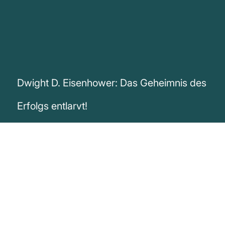
Dwight D. Eisenhower: Das Geheimnis des
Erfolgs entlarvt!
„Wir sind nur dadurch erfolgreich, dass wir
uns im Leben oder im Krieg oder wo auch
immer ein einzelnes beherrschendes Ziel
setzen, und diesem Ziel alle anderen