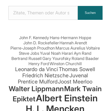
Nach
Suchen
Zitaten
suchen:
John F. Kennedy
Hans-Hermann Hoppe
John D. Rockefeller
Hannah Arendt
Pierre-Joseph Proudhon
Marcus Aurelius
Voltaire
Steve Jobs
Yuval Noah Harari
Ayn Rand
Bertrand Russell
Gary Yourofsky
Roland Baader
Henry Ford
Winston Churchill
Leonardo da Vinci
Thomas Sowell
Friedrich Nietzsche
Juvenal
Prentice Mulford
Joost Meerloo
Walter Lippmann
Mark Twain
Albert Einstein
Epiktet
H. L. Mencken