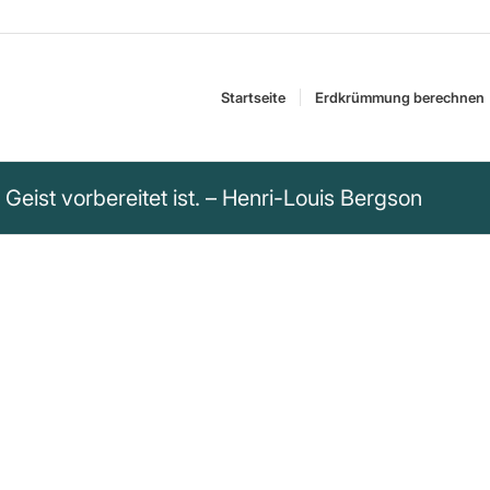
Startseite
Erdkrümmung berechnen
Geist vorbereitet ist. – Henri-Louis Bergson
 Geist vorbereitet
ur das sieht, wofür der Geist
hmung und Erkenntnis.