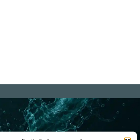
isteszustand, arbeitet ständig
ran, Dinge im Voraus gut oder
lecht ‚herzurichten‘." Prentice
lford
iterlesen