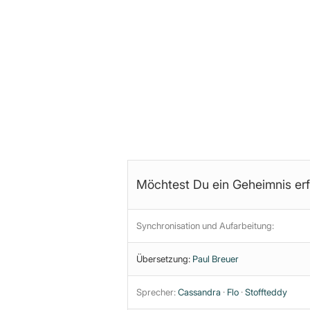
der „roten Pille“.
Was ist Fakt, was ist Interpreta
Dies ist lediglich eine kurze Tea
Analyse steht im Community-Ber
Möchtest Du ein Geheimnis er
Synchronisation und Aufarbeitung:
Übersetzung:
Paul Breuer
Sprecher:
Cassandra
·
Flo
·
Stoffteddy