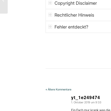
Copyright Disclaimer
Erde rund, oder flach?
Rechtlicher Hinweis
Fehler entdeckt?
« Ältere Kommentare
yt_1e249474
1. Oktober 2019 um 9:33
sagte:
Ein Fach mur krank was die