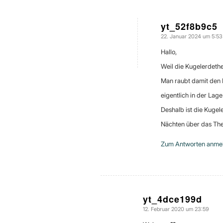
yt_52f8b9c5
22. Januar 2024 um 5:53
sagte:
Hallo,
Weil die Kugelerdeth
Man raubt damit den 
eigentlich in der La
Deshalb ist die Kugel
Nächten über das T
Zum Antworten anme
yt_4dce199d
12. Februar 2020 um 23:59
sagte: