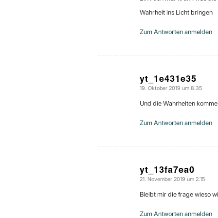
Wahrheit ins Licht bringen
Zum Antworten anmelden
yt_1e431e35
19. Oktober 2019 um 8:35
sagte:
Und die Wahrheiten kommen a
Zum Antworten anmelden
yt_13fa7ea0
21. November 2019 um 2:15
sagte:
Bleibt mir die frage wieso w
Zum Antworten anmelden