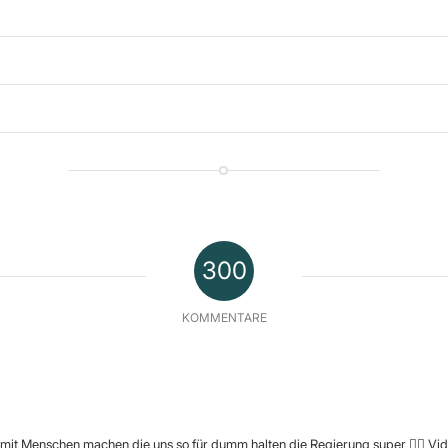
300
KOMMENTARE
 mit Menschen machen die uns so für dumm halten die Regierung super 👍🏻 Vi