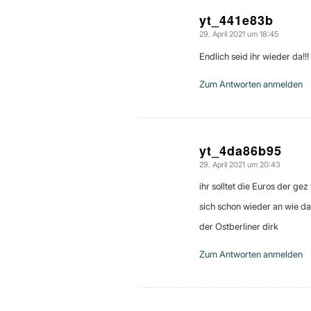
yt_441e83b
29. April 2021 um 18:45
sagte:
Endlich seid ihr wieder da!!!
Zum Antworten anmelden
yt_4da86b95
29. April 2021 um 20:43
sagte:
ihr solltet die Euros der g
sich schon wieder an wie d
der Ostberliner dirk
Zum Antworten anmelden