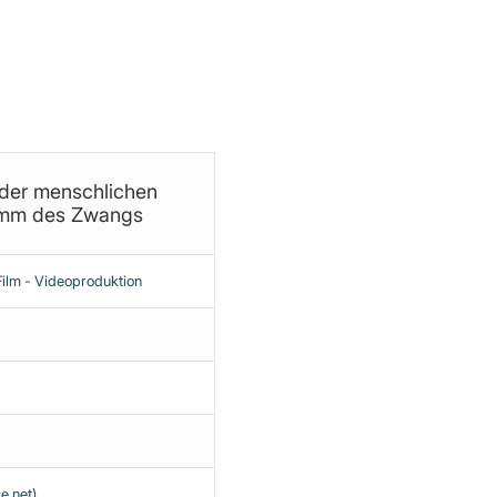
e vollständige Analyse steht Ihnen im
ng.
 der menschlichen
amm des Zwangs
lm - Videoproduktion
e.net)