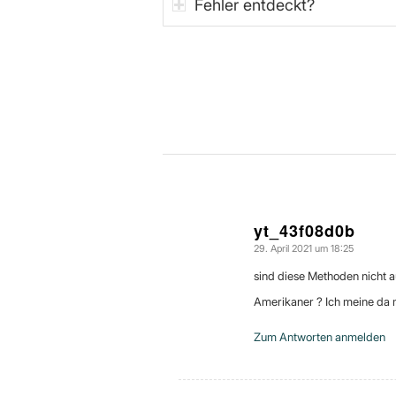
Fehler entdeckt?
yt_43f08d0b
29. April 2021 um 18:25
sagte:
sind diese Methoden nicht
Amerikaner ? Ich meine da 
Zum Antworten anmelden