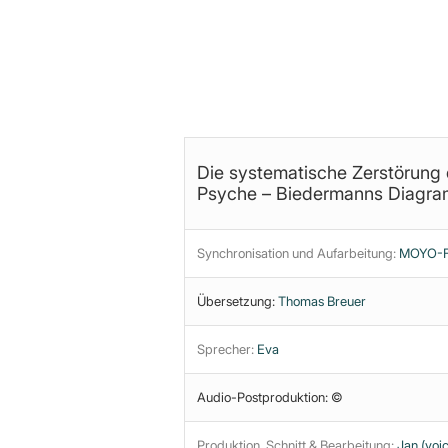
Dies ist eine Teaser-Version. Di
Community-Bereich zur Verfügu
Die systematische Zerstörung
Psyche – Biedermanns Diagr
Synchronisation und Aufarbeitung:
MOYO-Fi
Übersetzung:
Thomas Breuer
Sprecher:
Eva
Audio-Postproduktion: ©
Produktion, Schnitt & Bearbeitung:
Jan (yoic