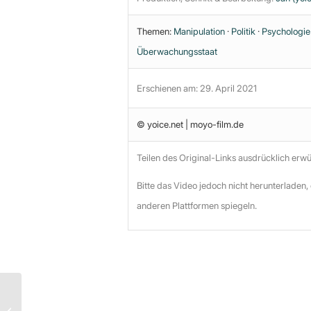
Themen:
Manipulation
·
Politik
·
Psychologie
Überwachungsstaat
Erschienen am: 29. April 2021
© yoice.net | moyo-film.de
Teilen des Original-Links ausdrücklich erw
Bitte das Video jedoch nicht herunterladen,
anderen Plattformen spiegeln.
Zeig es mir! Oder ist
alles Willkür und