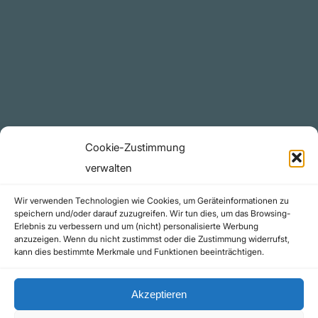
Plattform
YouTube Projekte
Telegram Kanal
github.com
Rechtliches
Cookie-Zustimmung
Datenschutzerklärung
verwalten
Urheberrecht (Copyright)
Wir verwenden Technologien wie Cookies, um Geräteinformationen zu
Cookie-Richtlinie (EU)
speichern und/oder darauf zuzugreifen. Wir tun dies, um das Browsing-
Erlebnis zu verbessern und um (nicht) personalisierte Werbung
Impressum
anzuzeigen. Wenn du nicht zustimmst oder die Zustimmung widerrufst,
Kontakt
kann dies bestimmte Merkmale und Funktionen beeinträchtigen.
Akzeptieren