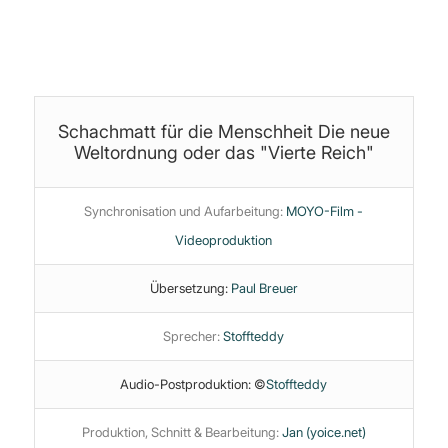
Geldsystem
·
Hörbuch
·
Manipulation
·
Medienzirkus
·
Neue
Weltordnung
·
Sklaverei
·
Staat
·
Überwachungsstaat
Schachmatt für die Menschheit Die neue
Weltordnung oder das "Vierte Reich"
Synchronisation und Aufarbeitung:
MOYO-Film -
Videoproduktion
Übersetzung:
Paul Breuer
Sprecher:
Stoffteddy
Audio-Postproduktion: ©
Stoffteddy
Produktion, Schnitt & Bearbeitung:
Jan (yoice.net)