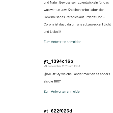
und Natur, Bewusstsein zu entwickeln für das
was wir tun usw. Knochen-arbeit aber der
Gewinn ist das Paradies auf Erden!!! Und –
Corona ist dazu da um uns aufzuwecken! Licht
und Liebe🌞
Zum Antworten anmelden
yt_1394c16b
23. November 2020 um 13:51
sagte:
@MT-fz5fy welche Länder machen es anders
als die 160?
Zum Antworten anmelden
yt_622f026d