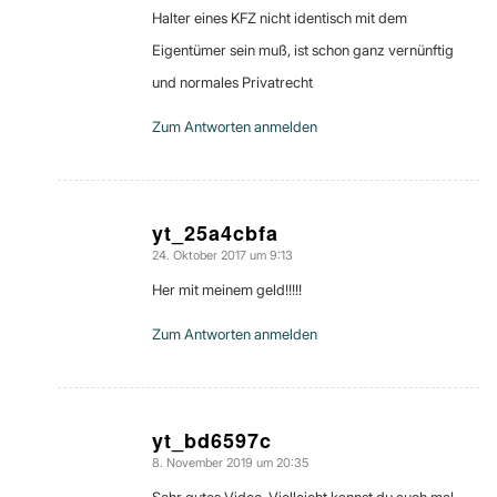
Halter eines KFZ nicht identisch mit dem
Eigentümer sein muß, ist schon ganz vernünftig
und normales Privatrecht
Zum Antworten anmelden
yt_25a4cbfa
24. Oktober 2017 um 9:13
sagte:
Her mit meinem geld!!!!!
Zum Antworten anmelden
yt_bd6597c
8. November 2019 um 20:35
sagte: