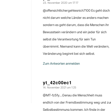
23. November 2020 um 17:17
sagte:
@offensichtlichergehtesnich7100 Es geht doch
nicht darum welche Länder es anders machen
sondern es geht darum, dass die Menschen ihr
Bewusstsein verändern und ein jeder für sich
selbst die Verantwortung für sein Tun
übernimmt. Niemand kann die Welt verändern,
Veränderung beginnt bei sich selbst.
Zum Antworten anmelden
yt_42c00ec1
14. November 2021 um 1:25
sagte:
@MT-fz5fy….Genau die Menschheit muss
endlich von der Fremdbestimmung weg und zu
Selbstbestimmung kommen. Ich finde in der