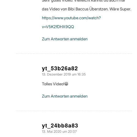
Sehr gutes Video. Vielleicht kannst du auch mal
das Video von Bibi Baccus Überstzen. Wäre Super.
https://www.youtube.com/watch?
v=V5K2fDHX9QQ
Zum Antworten anmelden
yt_53b26a82
13. Dezember 2019 um 16:35
sagte:
Tolles Video!😁
Zum Antworten anmelden
yt_24bb8a83
13. Mai 2020 um 20:07
sagte: