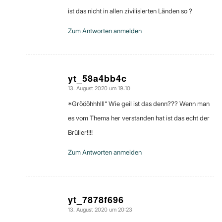
ist das nicht in allen zivilisierten Länden so ?
Zum Antworten anmelden
yt_58a4bb4c
13. August 2020 um 19:10
sagte:
*Gröööhhhlll“ Wie geil ist das denn??? Wenn man
es vom Thema her verstanden hat ist das echt der
Brüller!!!!
Zum Antworten anmelden
yt_7878f696
13. August 2020 um 20:23
sagte: