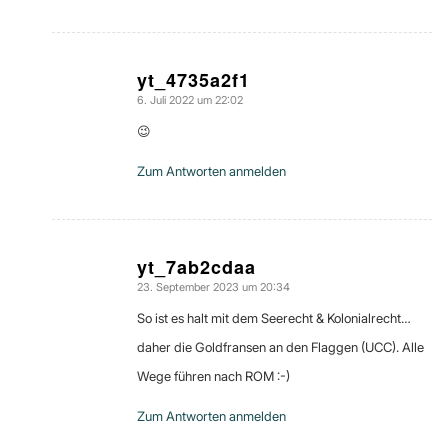
yt_4735a2f1
6. Juli 2022 um 22:02
sagte:
😉
Zum Antworten anmelden
yt_7ab2cdaa
23. September 2023 um 20:34
sagte:
So ist es halt mit dem Seerecht & Kolonialrecht…
daher die Goldfransen an den Flaggen (UCC). Alle
Wege führen nach ROM :-)
Zum Antworten anmelden