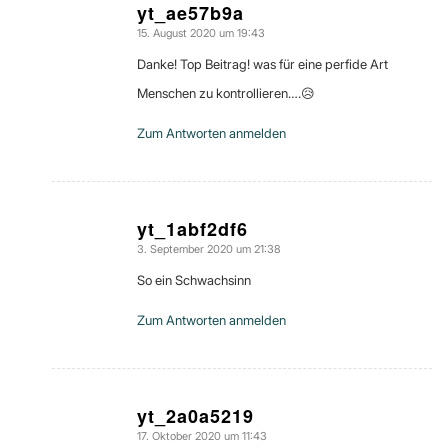
yt_ae57b9a
15. August 2020 um 19:43
sagte:
Danke! Top Beitrag! was für eine perfide Art
Menschen zu kontrollieren….😥
Zum Antworten anmelden
yt_1abf2df6
3. September 2020 um 21:38
sagte:
So ein Schwachsinn
Zum Antworten anmelden
yt_2a0a5219
17. Oktober 2020 um 11:43
sagte: