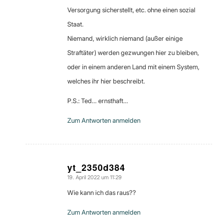
Versorgung sicherstellt, etc. ohne einen sozial
Staat.
Niemand, wirklich niemand (außer einige
Straftäter) werden gezwungen hier zu bleiben,
oder in einem anderen Land mit einem System,
welches ihr hier beschreibt.
P.S.: Ted… ernsthaft…
Zum Antworten anmelden
yt_2350d384
19. April 2022 um 11:29
sagte:
Wie kann ich das raus??
Zum Antworten anmelden