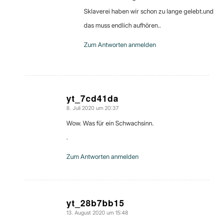
Sklaverei haben wir schon zu lange gelebt.und
das muss endlich aufhören..
Zum Antworten anmelden
yt_7cd41da
8. Juli 2020 um 20:37
sagte:
Wow. Was für ein Schwachsinn.
.
Zum Antworten anmelden
yt_28b7bb15
13. August 2020 um 15:48
sagte: