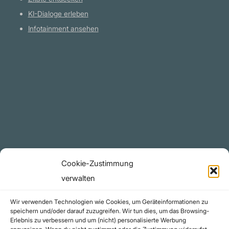
KI-Dialoge erleben
Infotainment ansehen
Plattform
YouTube Projekte
Telegram Kanal
github.com
Rechtliches
Cookie-Zustimmung
Datenschutzerklärung
verwalten
Urheberrecht (Copyright)
Wir verwenden Technologien wie Cookies, um Geräteinformationen zu
Cookie-Richtlinie (EU)
speichern und/oder darauf zuzugreifen. Wir tun dies, um das Browsing-
Erlebnis zu verbessern und um (nicht) personalisierte Werbung
Impressum