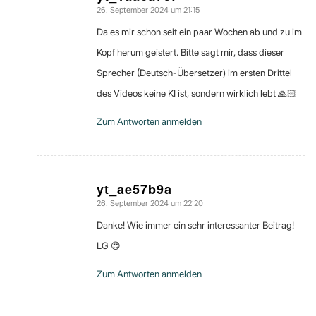
26. September 2024 um 21:15
sagte:
Da es mir schon seit ein paar Wochen ab und zu im
Kopf herum geistert. Bitte sagt mir, dass dieser
Sprecher (Deutsch-Übersetzer) im ersten Drittel
des Videos keine KI ist, sondern wirklich lebt 🙏🏻
Zum Antworten anmelden
yt_ae57b9a
26. September 2024 um 22:20
sagte:
Danke! Wie immer ein sehr interessanter Beitrag!
LG 😍
Zum Antworten anmelden