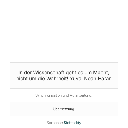
Produktion, Schnitt & Bearbeitung:
Jan (yoice.net)
Themen:
Bildungssystem
·
Politik
·
Psychologie
·
Short
·
Transhumanismus
·
Überwachungsstaat
·
WEF
·
Wissenschaft
In der Wissenschaft geht es um Macht,
nicht um die Wahrheit! Yuval Noah Harari
Synchronisation und Aufarbeitung:
Übersetzung:
Sprecher:
Stoffteddy