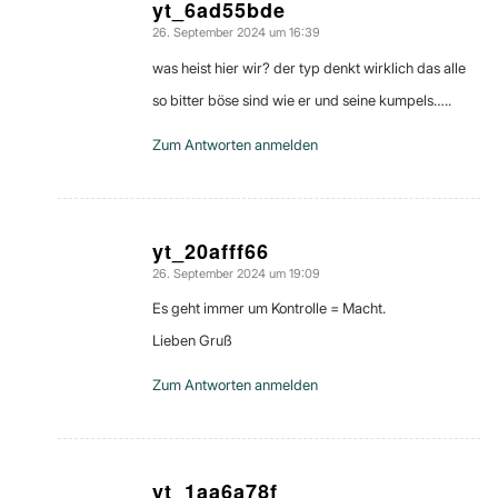
yt_6ad55bde
26. September 2024 um 16:39
sagte:
was heist hier wir? der typ denkt wirklich das alle
so bitter böse sind wie er und seine kumpels…..
Zum Antworten anmelden
yt_20afff66
26. September 2024 um 19:09
sagte:
Es geht immer um Kontrolle = Macht.
Lieben Gruß
Zum Antworten anmelden
yt_1aa6a78f