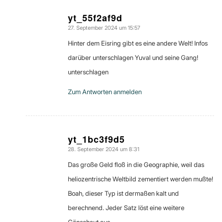
yt_55f2af9d
27. September 2024 um 15:57
sagte:
Hinter dem Eisring gibt es eine andere Welt! Infos
darüber unterschlagen Yuval und seine Gang!
unterschlagen
Zum Antworten anmelden
yt_1bc3f9d5
28. September 2024 um 8:31
sagte:
Das große Geld floß in die Geographie, weil das
heliozentrische Weltbild zementiert werden mußte!
Boah, dieser Typ ist dermaßen kalt und
berechnend. Jeder Satz löst eine weitere
Gänsehaut aus.