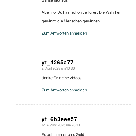
Aber nö! Du hast schon verloren. Die Wahrheit
gewinnt, die Menschen gewinnen.
Zum Antworten anmelden
yt_4265a77
2. April 2025 um 10:36
sagte:
danke für deine videos
Zum Antworten anmelden
yt_6b3eee57
12. August 2025 um 23:10
sagte:
Es geht immer ums Geld..