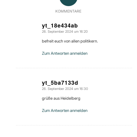
KOMMENTARE
yt_18e434ab
26. September 2024 um 16:20
sagte:
befreit euch von allen politikern.
Zum Antworten anmelden
yt_5ba7133d
26. September 2024 um 16:30
sagte:
grüße aus Heidelberg
Zum Antworten anmelden