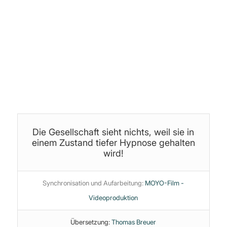
Produktion, Schnitt & Bearbeitung:
Jan (yoice.net)
Themen:
Angstindustrie
·
Corona
·
Infotainment
·
Manipulation
·
Medienzirkus
·
Politik
·
Psychologie
·
Überwachungsstaat
·
Wissenschaft
Die Gesellschaft sieht nichts, weil sie in
einem Zustand tiefer Hypnose gehalten
wird!
Synchronisation und Aufarbeitung:
MOYO-Film -
Videoproduktion
Übersetzung:
Thomas Breuer