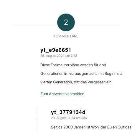
2
KOMMENTARE
yt_e9e6651
28. August 2024 um 7:23
sagte:
Diese Freimaurerpläne werden für drei
Generationen im voraus gemacht, mit Beginn der
vierten Generation, tritt das Vergessen ein.
Zum Antworten anmelden
yt_3779134d
29. August 2024 um 5:57
sagte:
Seit ca 2000 Jahren ist Wohl der Eulen Cult das