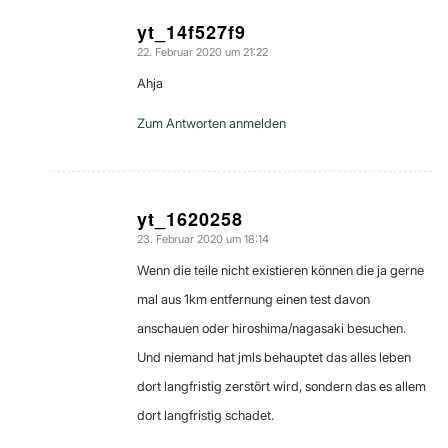
yt_14f527f9
22. Februar 2020 um 21:22
sagte:
Ahja
Zum Antworten anmelden
yt_1620258
23. Februar 2020 um 18:14
sagte:
Wenn die teile nicht existieren können die ja gerne
mal aus 1km entfernung einen test davon
anschauen oder hiroshima/nagasaki besuchen.
Und niemand hat jmls behauptet das alles leben
dort langfristig zerstört wird, sondern das es allem
dort langfristig schadet.