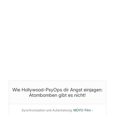
Eva
·
Flo
·
Stoffteddy
Audio-Postproduktion:
©
Stoffteddy
Produktion, Schnitt & Bearbeitung:
Jan (yoice.net)
Themen:
Angstindustrie
·
Hollywood
·
Infotainment
·
Manipulation
·
PsyOP
Wie Hollywood-PsyOps dir Angst einjagen:
Atombomben gibt es nicht!
Synchronisation und Aufarbeitung:
MOYO-Film -