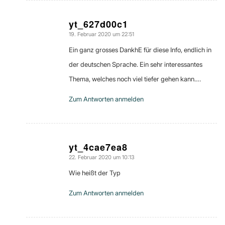
yt_627d00c1
19. Februar 2020 um 22:51
sagte:
Ein ganz grosses DankhE für diese Info, endlich in
der deutschen Sprache. Ein sehr interessantes
Thema, welches noch viel tiefer gehen kann….
Zum Antworten anmelden
yt_4cae7ea8
22. Februar 2020 um 10:13
sagte:
Wie heißt der Typ
Zum Antworten anmelden