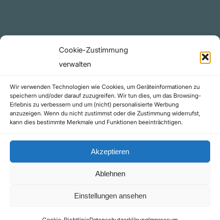
github.com
Rechtliches
Cookie-Zustimmung
Datenschutzerklärung
verwalten
Urheberrecht (Copyright)
Wir verwenden Technologien wie Cookies, um Geräteinformationen zu
Cookie-Richtlinie (EU)
speichern und/oder darauf zuzugreifen. Wir tun dies, um das Browsing-
Erlebnis zu verbessern und um (nicht) personalisierte Werbung
Impressum
anzuzeigen. Wenn du nicht zustimmst oder die Zustimmung widerrufst,
Kontakt
kann dies bestimmte Merkmale und Funktionen beeinträchtigen.
Akzeptieren
Ablehnen
©yoice.net • Realisierung: jan@pixel-park.net • Hosting - yoice.net Media |
Einstellungen ansehen
*Als Amazon-Partner erhalte ich eine kleine Provision für qualifizierte Käufe
Cookie-Richtlinie
Datenschutzerklärung
Impressum