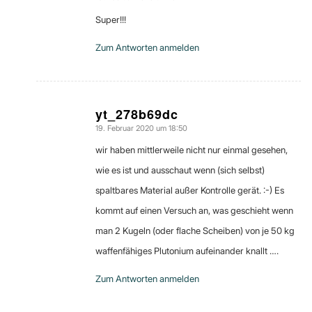
Super!!!
Zum Antworten anmelden
yt_278b69dc
19. Februar 2020 um 18:50
sagte:
wir haben mittlerweile nicht nur einmal gesehen,
wie es ist und ausschaut wenn (sich selbst)
spaltbares Material außer Kontrolle gerät. :-) Es
kommt auf einen Versuch an, was geschieht wenn
man 2 Kugeln (oder flache Scheiben) von je 50 kg
waffenfähiges Plutonium aufeinander knallt ….
Zum Antworten anmelden