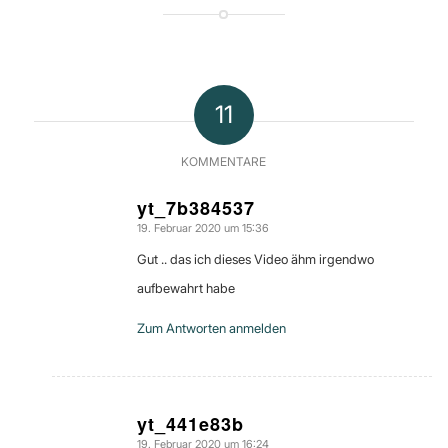
11
KOMMENTARE
yt_7b384537
19. Februar 2020 um 15:36
sagte:
Gut .. das ich dieses Video ähm irgendwo
aufbewahrt habe
Zum Antworten anmelden
yt_441e83b
19. Februar 2020 um 16:24
sagte: