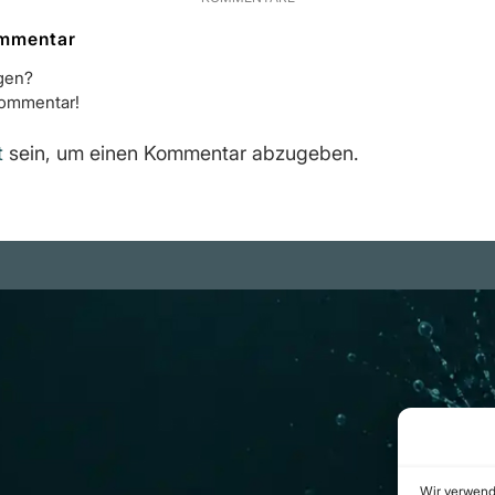
ommentar
igen?
Kommentar!
t
sein, um einen Kommentar abzugeben.
m
Rechtliches
be Projekte
Datenschutzerklärung
ram Kanal
Urheberrecht
(Copyright)
b.com
Cookie-Richtlinie
(EU)
Wir verwend