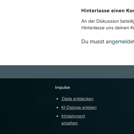
Hinterlasse einen K
An der Diskussion beteil
Hinterlasse uns deinen 
Du musst
angemelde
Impulse
Plattfor
Zitate entdecken
YouTu
KI-Dialoge erleben
Teleg
Infotainment
githu
ansehen