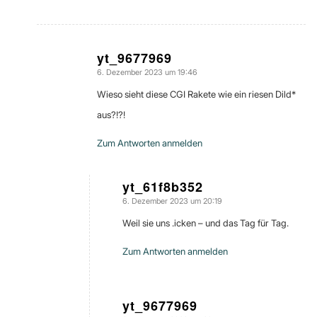
yt_9677969
6. Dezember 2023 um 19:46
sagte:
Wieso sieht diese CGI Rakete wie ein riesen Dild*
aus?!?!
Zum Antworten anmelden
yt_61f8b352
6. Dezember 2023 um 20:19
sagte:
Weil sie uns .icken – und das Tag für Tag.
Zum Antworten anmelden
yt_9677969