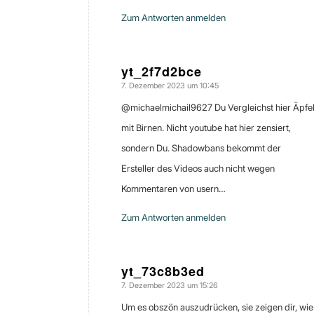
Zum Antworten anmelden
yt_2f7d2bce
7. Dezember 2023 um 10:45
sagte:
@michaelmichail9627 Du Vergleichst hier Äpfe
mit Birnen. Nicht youtube hat hier zensiert,
sondern Du. Shadowbans bekommt der
Ersteller des Videos auch nicht wegen
Kommentaren von usern…
Zum Antworten anmelden
yt_73c8b3ed
7. Dezember 2023 um 15:26
sagte:
Um es obszön auszudrücken, sie zeigen dir, wie