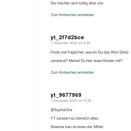
Sie machen sich lustig über uns
Zum Antworten anmelden
yt_2f7d2bce
7. Dezember 2023 um 9:39
sagte:
Finde viel fraglicher, warum Du das Wort Dildo
zensierst? Meinst Du hier lesen Kinder mit?
Zum Antworten anmelden
yt_9677969
7. Dezember 2023 um 10:28
sagte:
@SyphaOne
YT zensiert so ziemlich alles.
Shadow ban ist eines der Mittel.