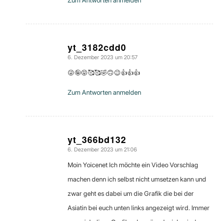
yt_3182cdd0
6. Dezember 2023 um 20:57
sagte:
😜🤪😝🥰🥰🤣🙃😉👍👍👍
Zum Antworten anmelden
yt_366bd132
6. Dezember 2023 um 21:06
sagte:
Moin Yoicenet Ich möchte ein Video Vorschlag
machen denn ich selbst nicht umsetzen kann und
zwar geht es dabei um die Grafik die bei der
Asiatin bei euch unten links angezeigt wird. Immer