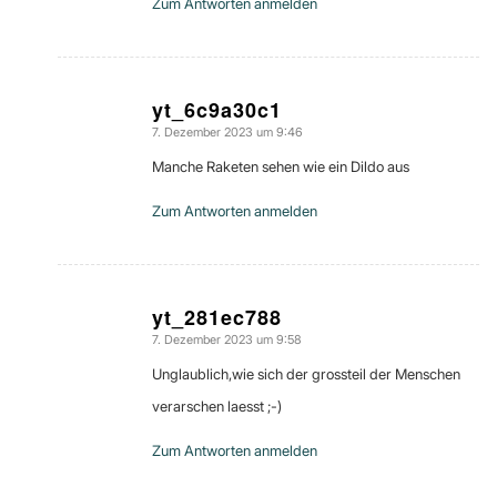
Zum Antworten anmelden
yt_6c9a30c1
7. Dezember 2023 um 9:46
sagte:
Manche Raketen sehen wie ein Dildo aus
Zum Antworten anmelden
yt_281ec788
7. Dezember 2023 um 9:58
sagte:
Unglaublich,wie sich der grossteil der Menschen
verarschen laesst ;-)
Zum Antworten anmelden