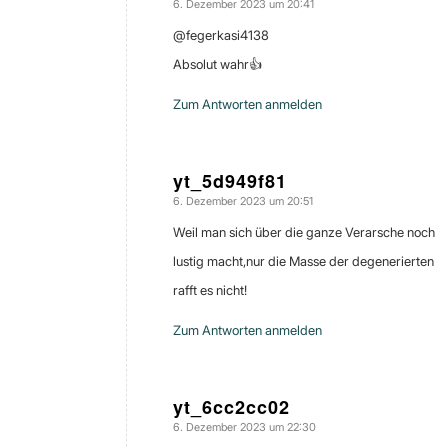
6. Dezember 2023 um 20:41
sagte:
@fegerkasi4138
Absolut wahr👍
Zum Antworten anmelden
yt_5d949f81
6. Dezember 2023 um 20:51
sagte:
Weil man sich über die ganze Verarsche noch
lustig macht,nur die Masse der degenerierten
rafft es nicht!
Zum Antworten anmelden
yt_6cc2cc02
6. Dezember 2023 um 22:30
sagte: