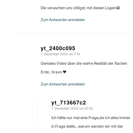
Die veraschen uns völligst, mit diesen Lügen😂
Zum Antworten anmelden
yt_2400c095
7. Dezember 2023 um 7:14
sagte:
Geniales Video über die wahre Realität der flachen
Erde , bravo ❤
Zum Antworten anmelden
yt_713667c2
7. Dezember 2023 um 20:52
sagte:
Ich hätte nur mal eine Frage,da ich alles immer
in Frage stelle…warum werden wir mit der