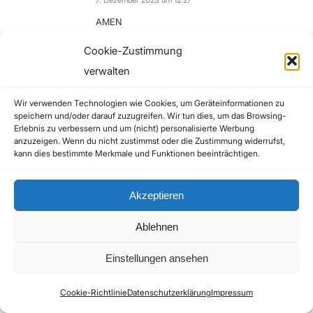
7. Dezember 2023 um 12:27
sagte:
AMEN
Cookie-Zustimmung
Zum Antworten anmelden
verwalten
Wir verwenden Technologien wie Cookies, um Geräteinformationen zu
yt_6c07e3f5
speichern und/oder darauf zuzugreifen. Wir tun dies, um das Browsing-
Erlebnis zu verbessern und um (nicht) personalisierte Werbung
7. Dezember 2023 um 12:52
sagte:
anzuzeigen. Wenn du nicht zustimmst oder die Zustimmung widerrufst,
„… Andersdenkende werden nicht gelobt sondern
kann dies bestimmte Merkmale und Funktionen beeinträchtigen.
zum schweigen gebracht.“ J. F. K.
Free Assange 💪💪
Akzeptieren
Zum Antworten anmelden
Ablehnen
Einstellungen ansehen
yt_642b1720
Cookie-Richtlinie
Datenschutzerklärung
Impressum
7. Dezember 2023 um 13:29
sagte: