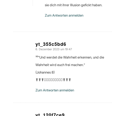
sie dich mit ihrer Illusion gefickt haben.
Zum Antworten anmelden
yt_355c5bd6
6. Dezember 2023 um 19:47
sagte:
³²“Und werdet die Wahrheit erkennen, und die
Wahrheit wird euch frei machen.“
(Johannes 8)
❣❣❣🙇🏽‍♀️🙇🏽‍♀️🙇🏽‍♀️❣❣❣
Zum Antworten anmelden
yt_120f7ce9