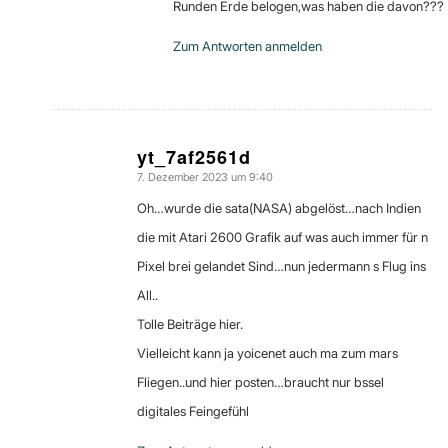
Runden Erde belogen,was haben die davon???
Zum Antworten anmelden
yt_7af2561d
7. Dezember 2023 um 9:40
sagte:
Oh…wurde die sata(NASA) abgelöst…nach Indien
die mit Atari 2600 Grafik auf was auch immer für n
Pixel brei gelandet Sind…nun jedermann s Flug ins
All..
Tolle Beiträge hier.
Vielleicht kann ja yoicenet auch ma zum mars
Fliegen..und hier posten…braucht nur bssel
digitales Feingefühl