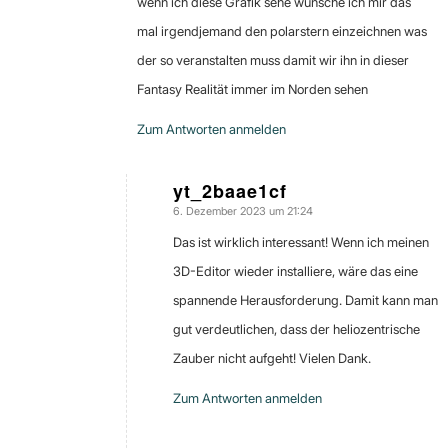
wenn ich diese Grafik sehe wünsche ich mir das
mal irgendjemand den polarstern einzeichnen was
der so veranstalten muss damit wir ihn in dieser
Fantasy Realität immer im Norden sehen
Zum Antworten anmelden
yt_2baae1cf
6. Dezember 2023 um 21:24
sagte:
Das ist wirklich interessant! Wenn ich meinen
3D-Editor wieder installiere, wäre das eine
spannende Herausforderung. Damit kann man
gut verdeutlichen, dass der heliozentrische
Zauber nicht aufgeht! Vielen Dank.
Zum Antworten anmelden