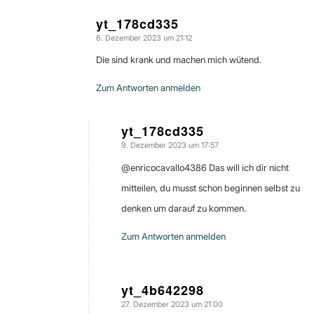
yt_178cd335
6. Dezember 2023 um 21:12
sagte:
Die sind krank und machen mich wütend.
Zum Antworten anmelden
yt_178cd335
9. Dezember 2023 um 17:57
sagte:
@enricocavallo4386 Das will ich dir nicht
mitteilen, du musst schon beginnen selbst zu
denken um darauf zu kommen.
Zum Antworten anmelden
yt_4b642298
27. Dezember 2023 um 21:00
sagte: