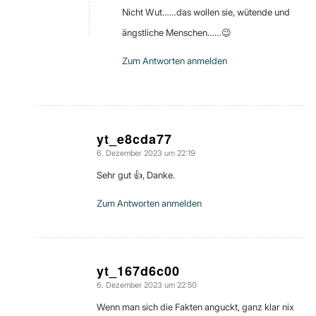
Nicht Wut……das wollen sie, wütende und
ängstliche Menschen……😉
Zum Antworten anmelden
yt_e8cda77
6. Dezember 2023 um 22:19
sagte:
Sehr gut 👍, Danke.
Zum Antworten anmelden
yt_167d6c00
6. Dezember 2023 um 22:50
sagte:
Wenn man sich die Fakten anguckt, ganz klar nix