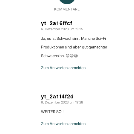
KOMMENTARE
yt_2a16ffcf
6. Dezember 2023 um 19:25
sagte:
Ja, es ist Schwachsinn. Manche Sci-Fi
Produktionen sind aber gut gemachter
Schwachsinn. 😊😊😉
Zum Antworten anmelden
yt_2a1f4f2d
6. Dezember 2023 um 19:28
sagte:
WEITER SO !
Zum Antworten anmelden