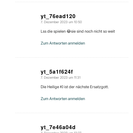
yt_76ead120
7. Dezember 2023 um 10:50
sagte:
Lss die spielen 😂sie sind noch nicht so weit
Zum Antworten anmelden
yt_5a1f624f
7. Dezember 2023 um 11:31
sagte:
Die Heilige KI ist der nächste Ersatzgott.
Zum Antworten anmelden
yt_7e46a04d