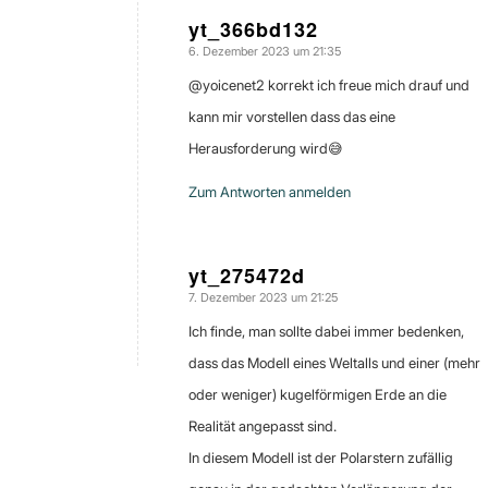
yt_366bd132
6. Dezember 2023 um 21:35
sagte:
@yoicenet2 korrekt ich freue mich drauf und
kann mir vorstellen dass das eine
Herausforderung wird😅
Zum Antworten anmelden
yt_275472d
7. Dezember 2023 um 21:25
sagte:
Ich finde, man sollte dabei immer bedenken,
dass das Modell eines Weltalls und einer (mehr
oder weniger) kugelförmigen Erde an die
Realität angepasst sind.
In diesem Modell ist der Polarstern zufällig