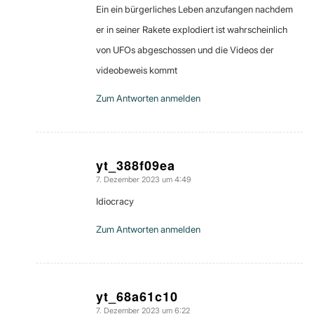
Ein ein bürgerliches Leben anzufangen nachdem
er in seiner Rakete explodiert ist wahrscheinlich
von UFOs abgeschossen und die Videos der
videobeweis kommt
Zum Antworten anmelden
yt_388f09ea
7. Dezember 2023 um 4:49
sagte:
Idiocracy
Zum Antworten anmelden
yt_68a61c10
7. Dezember 2023 um 6:22
sagte: