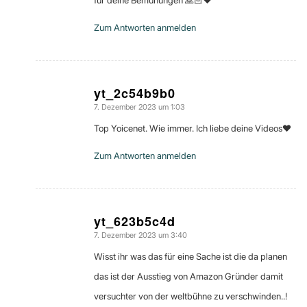
für deine Bemühungen 🙏🏻❤️
Zum Antworten anmelden
yt_2c54b9b0
7. Dezember 2023 um 1:03
sagte:
Top Yoicenet. Wie immer. Ich liebe deine Videos❤
Zum Antworten anmelden
yt_623b5c4d
7. Dezember 2023 um 3:40
sagte:
Wisst ihr was das für eine Sache ist die da planen
das ist der Ausstieg von Amazon Gründer damit
versuchter von der weltbühne zu verschwinden..!