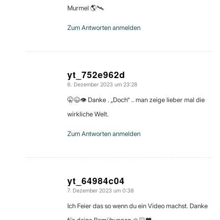
Murmel 🌎🛰
Zum Antworten anmelden
yt_752e962d
6. Dezember 2023 um 23:28
sagte:
🤫😉👁 Danke . „Doch“ .. man zeige lieber mal die
wirkliche Welt.
Zum Antworten anmelden
yt_64984c04
7. Dezember 2023 um 0:38
sagte:
Ich Feier das so wenn du ein Video machst. Danke