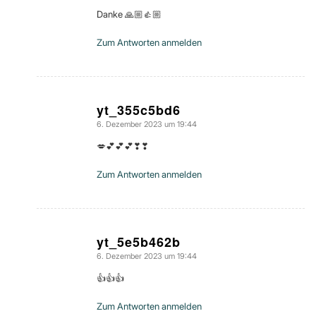
Danke 🙏🏼👍🏼
Zum Antworten anmelden
yt_355c5bd6
6. Dezember 2023 um 19:44
sagte:
💋💕💕💕❣❣
Zum Antworten anmelden
yt_5e5b462b
6. Dezember 2023 um 19:44
sagte:
👍👍👍
Zum Antworten anmelden