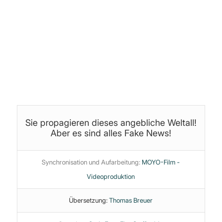
©
Stoffteddy
Produktion, Schnitt & Bearbeitung:
Jan (yoice.net)
Themen:
Infotainment
·
Medienzirkus
·
NASA
·
Wahre Erde
Sie propagieren dieses angebliche Weltall!
Aber es sind alles Fake News!
Synchronisation und Aufarbeitung:
MOYO-Film -
Videoproduktion
Übersetzung:
Thomas Breuer