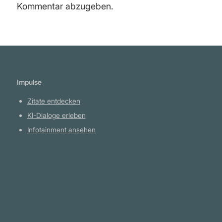
Kommentar abzugeben.
Impulse
Zitate entdecken
KI-Dialoge erleben
Infotainment ansehen
Plattform
YouTube Projekte
Telegram Kanal
github.com