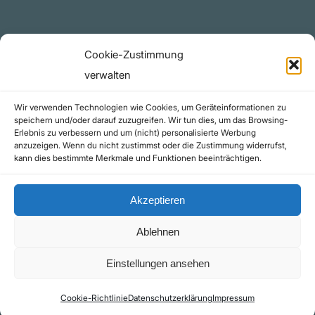
Rechtliches
Cookie-Zustimmung
Datenschutzerklärung
verwalten
Urheberrecht (Copyright)
Wir verwenden Technologien wie Cookies, um Geräteinformationen zu
Cookie-Richtlinie (EU)
speichern und/oder darauf zuzugreifen. Wir tun dies, um das Browsing-
Erlebnis zu verbessern und um (nicht) personalisierte Werbung
Impressum
anzuzeigen. Wenn du nicht zustimmst oder die Zustimmung widerrufst,
Kontakt
kann dies bestimmte Merkmale und Funktionen beeinträchtigen.
Akzeptieren
Ablehnen
©yoice.net • Realisierung: jan@pixel-park.net • Hosting - yoice.net Media |
Einstellungen ansehen
*Als Amazon-Partner erhalte ich eine kleine Provision für qualifizierte Käufe
Cookie-Richtlinie
Datenschutzerklärung
Impressum
Kontakt
Impressum