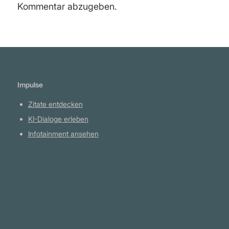
Kommentar abzugeben.
Impulse
Zitate entdecken
KI-Dialoge erleben
Infotainment ansehen
Plattform
YouTube Projekte
Telegram Kanal
github.com