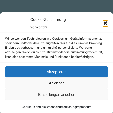
Rechtliches
Cookie-Zustimmung
Datenschutzerklärung
verwalten
Urheberrecht (Copyright)
Wir verwenden Technologien wie Cookies, um Geräteinformationen zu
Cookie-Richtlinie (EU)
speichern und/oder darauf zuzugreifen. Wir tun dies, um das Browsing-
Erlebnis zu verbessern und um (nicht) personalisierte Werbung
Impressum
anzuzeigen. Wenn du nicht zustimmst oder die Zustimmung widerrufst,
Kontakt
kann dies bestimmte Merkmale und Funktionen beeinträchtigen.
Akzeptieren
Ablehnen
©yoice.net • Realisierung: jan@pixel-park.net • Hosting - yoice.net Media |
Einstellungen ansehen
*Als Amazon-Partner erhalte ich eine kleine Provision für qualifizierte Käufe
Cookie-Richtlinie
Datenschutzerklärung
Impressum
Kontakt
Impressum