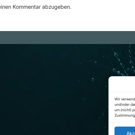
einen Kommentar abzugeben.
m
Rechtliches
be Projekte
Datenschutzerklärung
ram Kanal
Urheberrecht
(Copyright)
b.com
Cookie-Richtlinie
(EU)
Wir verwend
Impressum
und/oder dar
um (nicht) 
Kontakt
Zustimmung 
Akz