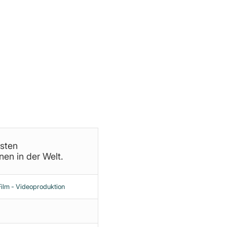
 professionellen Lügner im Plandemie
önnen.
M
lsten
en in der Welt.
lm - Videoproduktion