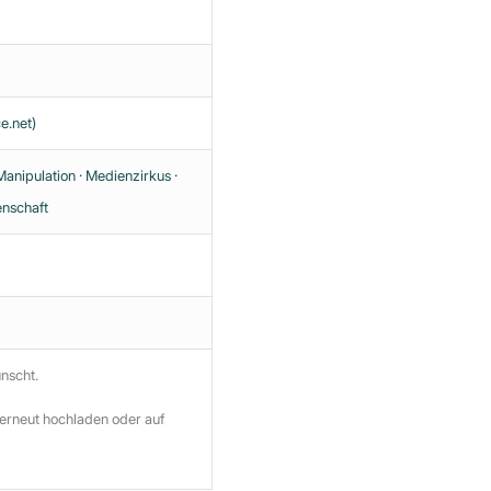
e.net)
Manipulation
·
Medienzirkus
·
nschaft
ünscht.
 erneut hochladen oder auf