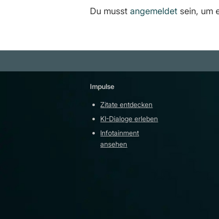
Du musst
angemeldet
sein, um 
Impulse
Plattfor
Zitate entdecken
YouTu
KI-Dialoge erleben
Teleg
Infotainment
githu
ansehen