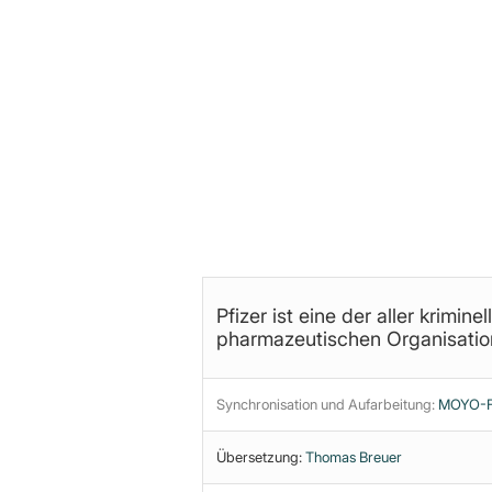
Funktionspuppen, Statisten und
Schmierentheater verschaffen k
Pfizer ist eine der aller kriminel
pharmazeutischen Organisation
Synchronisation und Aufarbeitung:
MOYO-Fi
Übersetzung:
Thomas Breuer