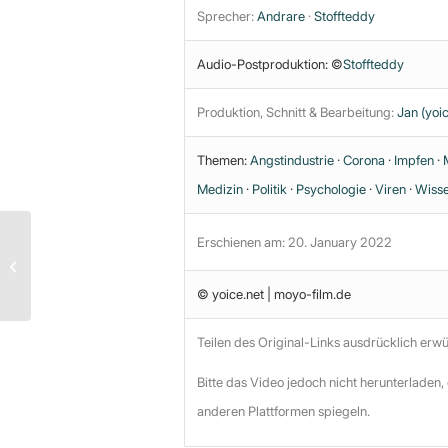
Sprecher:
Andrare
·
Stoffteddy
Audio-Postproduktion: ©
Stoffteddy
Produktion, Schnitt & Bearbeitung:
Jan (yoic
Themen:
Angstindustrie
·
Corona
·
Impfen
·
Medizin
·
Politik
·
Psychologie
·
Viren
·
Wisse
PCR-Test und
Erschienen am: 20. January 2022
Pandemiepolitik – Wie
belastbar war die
© yoice.net | moyo-film.de
Grundlage?
Teilen des Original-Links ausdrücklich erw
Bitte das Video jedoch nicht herunterladen,
anderen Plattformen spiegeln.