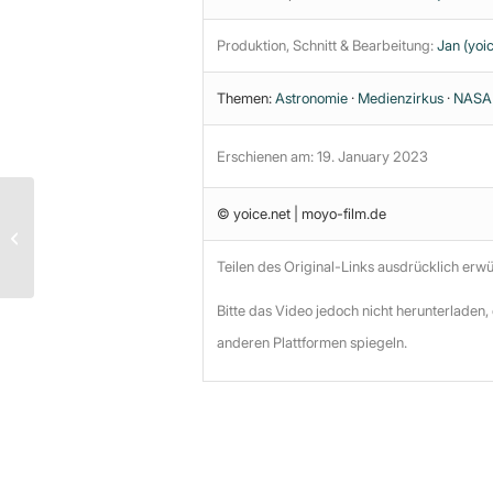
Produktion, Schnitt & Bearbeitung:
Jan (yoic
Themen:
Astronomie
·
Medienzirkus
·
NASA
Erschienen am: 19. January 2023
Alexis de Tocqueville –
© yoice.net | moyo-film.de
Die gewaltige
Vormundsschaftsgewalt
Teilen des Original-Links ausdrücklich erw
Bitte das Video jedoch nicht herunterladen,
anderen Plattformen spiegeln.