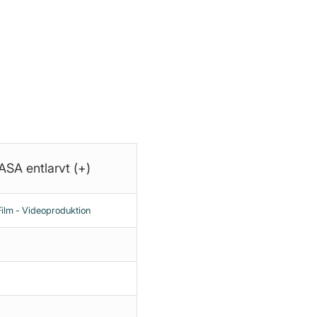
eich zur Verfügung.
SA entlarvt (+)
lm - Videoproduktion