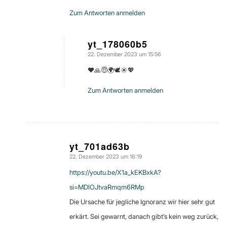
Zum Antworten anmelden
yt_178060b5
22. Dezember 2023 um 15:56
sagte:
❤🙏😇🌍🕊☀️💖
Zum Antworten anmelden
yt_701ad63b
22. Dezember 2023 um 16:19
sagte:
https://youtu.be/X1a_kEKBxkA?
si=MDlOJtvaRmqm6RMp
Die Ursache für jegliche Ignoranz wir hier sehr gut
erkärt. Sei gewarnt, danach gibt’s kein weg zurück,