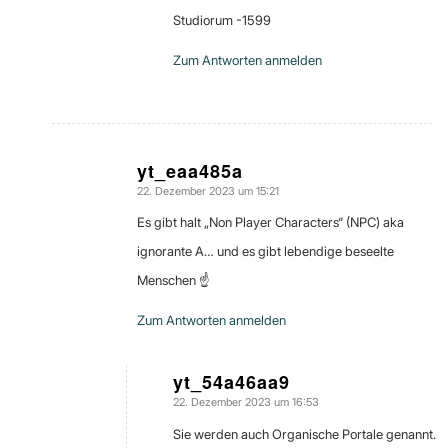
Studiorum -1599
Zum Antworten anmelden
yt_eaa485a
22. Dezember 2023 um 15:21
sagte:
Es gibt halt „Non Player Characters“ (NPC) aka
ignorante A… und es gibt lebendige beseelte
Menschen ☝️
Zum Antworten anmelden
yt_54a46aa9
22. Dezember 2023 um 16:53
sagte:
Sie werden auch Organische Portale genannt.