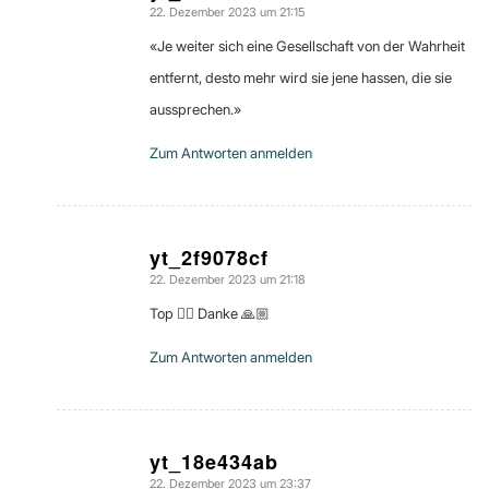
22. Dezember 2023 um 21:15
sagte:
«Je weiter sich eine Gesellschaft von der Wahrheit
entfernt, desto mehr wird sie jene hassen, die sie
aussprechen.»
Zum Antworten anmelden
yt_2f9078cf
22. Dezember 2023 um 21:18
sagte:
Top 👍🏼 Danke 🙏🏼
Zum Antworten anmelden
yt_18e434ab
22. Dezember 2023 um 23:37
sagte: