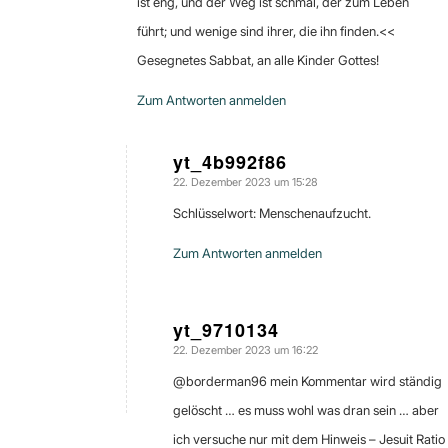
ist eng, und der Weg ist schmal, der zum Leben
führt; und wenige sind ihrer, die ihn finden.<<
Gesegnetes Sabbat, an alle Kinder Gottes!
Zum Antworten anmelden
yt_4b992f86
22. Dezember 2023 um 15:28
sagte:
Schlüsselwort: Menschenaufzucht.
Zum Antworten anmelden
yt_9710134
22. Dezember 2023 um 16:22
sagte:
@borderman96 mein Kommentar wird ständig
gelöscht … es muss wohl was dran sein … aber
ich versuche nur mit dem Hinweis – Jesuit Ratio