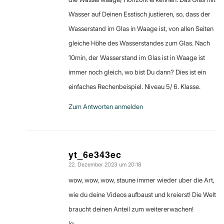
Wasser auf Deinen Esstisch justieren, so, dass der
Wasserstand im Glas in Waage ist, von allen Seiten
gleiche Höhe des Wasserstandes zum Glas. Nach
10min, der Wasserstand im Glas ist in Waage ist
immer noch gleich, wo bist Du dann? Dies ist ein
einfaches Rechenbeispiel. Niveau 5/ 6. Klasse.
Zum Antworten anmelden
yt_6e343ec
22. Dezember 2023 um 20:18
sagte:
wow, wow, wow, staune immer wieder uber die Art,
wie du deine Videos aufbaust und kreierst! Die Welt
braucht deinen Anteil zum weitererwachen!
lg