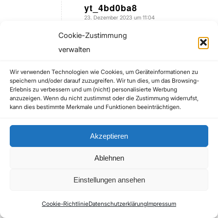
yt_4bd0ba8
23. Dezember 2023 um 11:04
sagte:
@VrilZepter wie kannst du mir das garantieren
Cookie-Zustimmung
verwalten
Denkst du die Welt wurde aus dem nicht
erschaffen und die ganze komplexizität und
Wir verwenden Technologien wie Cookies, um Geräteinformationen zu
mathematischen vorkommen sind reiner zufall?
speichern und/oder darauf zuzugreifen. Wir tun dies, um das Browsing-
Erlebnis zu verbessern und um (nicht) personalisierte Werbung
anzuzeigen. Wenn du nicht zustimmst oder die Zustimmung widerrufst,
Zum Antworten anmelden
kann dies bestimmte Merkmale und Funktionen beeinträchtigen.
yt_6ebf23c6
Akzeptieren
23. Dezember 2023 um 11:54
sagte:
Ablehnen
Wenn es so wäre, würdest du ja erst gar nicht
existieren
Einstellungen ansehen
Zum Antworten anmelden
Cookie-Richtlinie
Datenschutzerklärung
Impressum