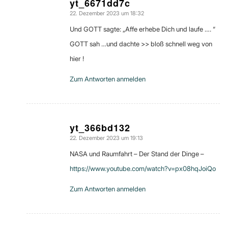
yt_6671dd7c
22. Dezember 2023 um 18:32
sagte:
Und GOTT sagte: „Affe erhebe Dich und laufe …. “
GOTT sah …und dachte >> bloß schnell weg von
hier !
Zum Antworten anmelden
yt_366bd132
22. Dezember 2023 um 19:13
sagte:
NASA und Raumfahrt – Der Stand der Dinge –
https://www.youtube.com/watch?v=px08hqJoiQo
Zum Antworten anmelden