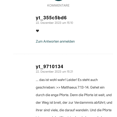
KOMMENTARE
yt_355c5bd6
22. Dezember 2023 um 15:10
sagte:
❤
Zum Antworten anmelden
yt_9710134
22. Dezember 2023 um 15:21
sagte:
… das ist wohl wahr! Leider! Es steht auch
geschrieben: >> Matthaeus 7:13-14. Gehet ein
durch die enge Pforte. Denn die Pforte ist weit, und
der Weg ist breit, der zur Verdammnis abführt; und
ihrer sind viele, die darauf wandeln. Und die Pforte