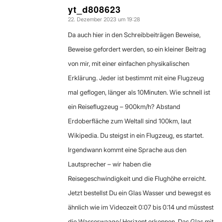
yt_d808623
22. Dezember 2023 um 19:28
sagte:
Da auch hier in den Schreibbeiträgen Beweise,
Beweise gefordert werden, so ein kleiner Beitrag
von mir, mit einer einfachen physikalischen
Erklärung. Jeder ist bestimmt mit eine Flugzeug
mal geflogen, länger als 10Minuten. Wie schnell ist
ein Reiseflugzeug – 900km/h? Abstand
Erdoberfläche zum Weltall sind 100km, laut
Wikipedia. Du steigst in ein Flugzeug, es startet.
Irgendwann kommt eine Sprache aus den
Lautsprecher – wir haben die
Reisegeschwindigkeit und die Flughöhe erreicht.
Jetzt bestellst Du ein Glas Wasser und bewegst es
ähnlich wie im Videozeit 0:07 bis 0:14 und müsstest
die Wasserwaage/ Horizont erkennen. Das Glas mit