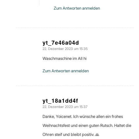
Zum Antworten anmelden
yt_7e46a04d
22. Dezember 2023 um 15:35
sagte:
Waschmaschine im All hi
Zum Antworten anmelden
yt_18a1dd4f
22. Dezember 2023 um 15:37
sagte:
Danke, Yoicenet. Ich wünsche allen ein frohes
Weihnachtsfest und einen guten Rutsch. Haltet die
Ohren steif und bleibt positiv. 🙏