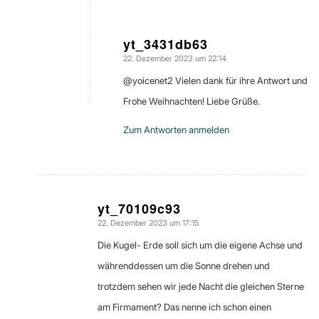
yt_3431db63
22. Dezember 2023 um 22:14
sagte:
@yoicenet2 Vielen dank für ihre Antwort und
Frohe Weihnachten! Liebe Grüße.
Zum Antworten anmelden
yt_70109c93
22. Dezember 2023 um 17:15
sagte:
Die Kugel- Erde soll sich um die eigene Achse und
währenddessen um die Sonne drehen und
trotzdem sehen wir jede Nacht die gleichen Sterne
am Firmament? Das nenne ich schon einen