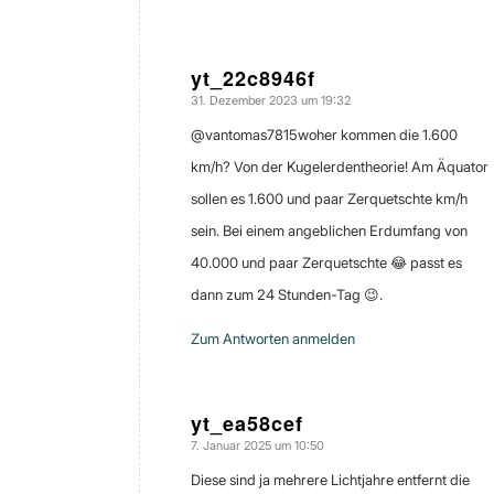
yt_22c8946f
31. Dezember 2023 um 19:32
sagte:
​@vantomas7815woher kommen die 1.600
km/h? Von der Kugelerdentheorie! Am Äquator
sollen es 1.600 und paar Zerquetschte km/h
sein. Bei einem angeblichen Erdumfang von
40.000 und paar Zerquetschte 😂 passt es
dann zum 24 Stunden-Tag 😉.
Zum Antworten anmelden
yt_ea58cef
7. Januar 2025 um 10:50
sagte:
Diese sind ja mehrere Lichtjahre entfernt die