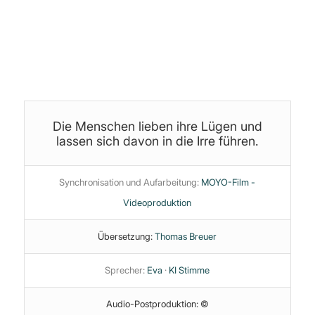
Themen:
Astronomie
·
Infotainment
·
Manipulation
·
Medienzirkus
·
NASA
·
Psychologie
·
PsyOP
·
Wahre Erde
·
Wissenschaft
Die Menschen lieben ihre Lügen und
lassen sich davon in die Irre führen.
Synchronisation und Aufarbeitung:
MOYO-Film -
Videoproduktion
Übersetzung:
Thomas Breuer
Sprecher:
Eva
·
KI Stimme
Audio-Postproduktion: ©