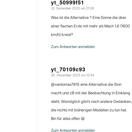
yt_50999f51
22. Dezember 2023 um 21:39
sagte:
Was ist die Alternative ? Eine Sonne die über
einer flachen Erde mit mehr als Mach 1,6 (1600
km/h) kreist?
Zum Antworten anmelden
yt_70109c93
26. Dezember 2023 um 12:43
sagte:
@vantomas7815 eine Alternative die Sinn
macht und zB mit der Beobachtung in Einklang
steht. Womöglich gibt’s noch andere Gedanken,
die nichts mit bisherigen Modellen zu tun hat.
Bin für alles offen 😃
Zum Antworten anmelden