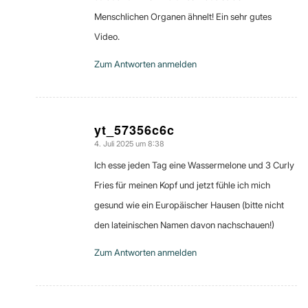
Menschlichen Organen ähnelt! Ein sehr gutes
Video.
Zum Antworten anmelden
yt_57356c6c
4. Juli 2025 um 8:38
sagte:
Ich esse jeden Tag eine Wassermelone und 3 Curly
Fries für meinen Kopf und jetzt fühle ich mich
gesund wie ein Europäischer Hausen (bitte nicht
den lateinischen Namen davon nachschauen!)
Zum Antworten anmelden