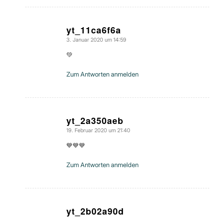
yt_11ca6f6a
3. Januar 2020 um 14:59
sagte:
💚
Zum Antworten anmelden
yt_2a350aeb
19. Februar 2020 um 21:40
sagte:
💙💙💙
Zum Antworten anmelden
yt_2b02a90d