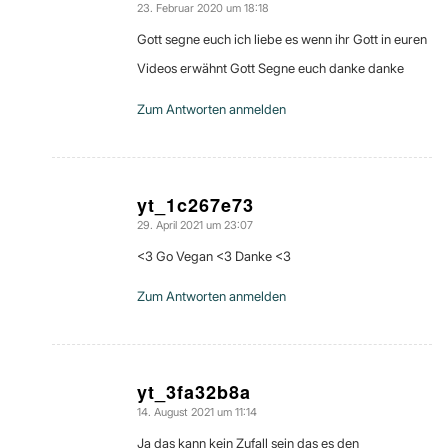
23. Februar 2020 um 18:18
sagte:
Gott segne euch ich liebe es wenn ihr Gott in euren
Videos erwähnt Gott Segne euch danke danke
Zum Antworten anmelden
yt_1c267e73
29. April 2021 um 23:07
sagte:
<3 Go Vegan <3 Danke <3
Zum Antworten anmelden
yt_3fa32b8a
14. August 2021 um 11:14
sagte:
Ja das kann kein Zufall sein das es den