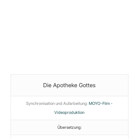
Audio-Postproduktion:
©
Stoffteddy
Produktion, Schnitt & Bearbeitung:
Jan (yoice.net)
Themen:
Ernährung
·
Gesundheit
·
Short
Die Apotheke Gottes
Synchronisation und Aufarbeitung:
MOYO-Film -
Videoproduktion
Übersetzung: