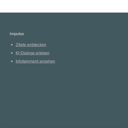
Impulse
Zitate entdecken
KI-Dialoge erleben
Infotainment ansehen
Plattform
YouTube Projekte
Telegram Kanal
github.com