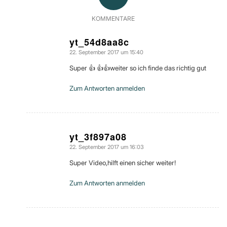
KOMMENTARE
yt_54d8aa8c
22. September 2017 um 15:40
sagte:
Super 👍 👍👍weiter so ich finde das richtig gut
Zum Antworten anmelden
yt_3f897a08
22. September 2017 um 16:03
sagte:
Super Video,hilft einen sicher weiter!
Zum Antworten anmelden