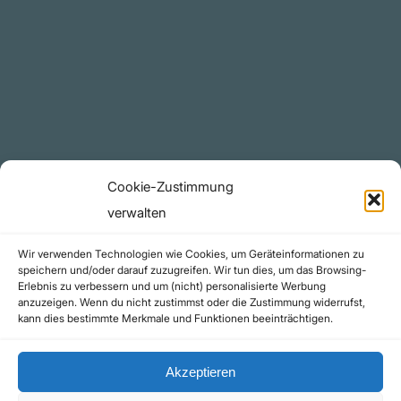
Plattform
YouTube Projekte
Telegram Kanal
github.com
Rechtliches
Cookie-Zustimmung
Datenschutzerklärung
verwalten
Urheberrecht (Copyright)
Wir verwenden Technologien wie Cookies, um Geräteinformationen zu
Cookie-Richtlinie (EU)
speichern und/oder darauf zuzugreifen. Wir tun dies, um das Browsing-
Erlebnis zu verbessern und um (nicht) personalisierte Werbung
Impressum
anzuzeigen. Wenn du nicht zustimmst oder die Zustimmung widerrufst,
Kontakt
kann dies bestimmte Merkmale und Funktionen beeinträchtigen.
Akzeptieren