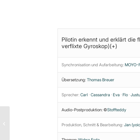
Analyse steht im Community-Ber
Pilotin erkennt und erklärt die
verflixte Gyroskop)(+)
Synchronisation und Aufarbeitung:
MOYO-Fi
Übersetzung:
Thomas Breuer
Sprecher:
Carl
·
Cassandra
·
Eva
·
Flo
·
Just
Audio-Postproduktion: ©
Stoffteddy
Der ganz normale
Medien-Wahnsinn 2020
Produktion, Schnitt & Bearbeitung:
Jan (yoic
(kommunistisches
Pandemie-Theater)
Themen:
Wahre Erde