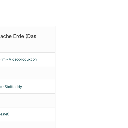
eich zur Verfügung.
 flache Erde (Das
lm - Videoproduktion
us
·
Stoffteddy
e.net)