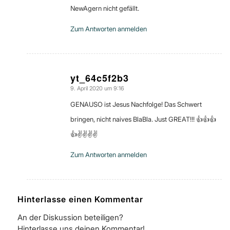
NewAgern nicht gefällt.
Zum Antworten anmelden
yt_64c5f2b3
9. April 2020 um 9:16
sagte:
GENAUSO ist Jesus Nachfolge! Das Schwert
bringen, nicht naives BlaBla. Just GREAT!!! 👍👍👍
👍✌️✌️✌️✌️
Zum Antworten anmelden
Hinterlasse einen Kommentar
An der Diskussion beteiligen?
Hinterlasse uns deinen Kommentar!