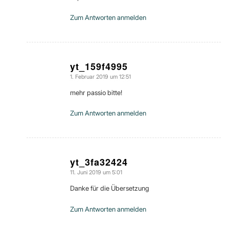
Zum Antworten anmelden
yt_159f4995
1. Februar 2019 um 12:51
sagte:
mehr passio bitte!
Zum Antworten anmelden
yt_3fa32424
11. Juni 2019 um 5:01
sagte:
Danke für die Übersetzung
Zum Antworten anmelden