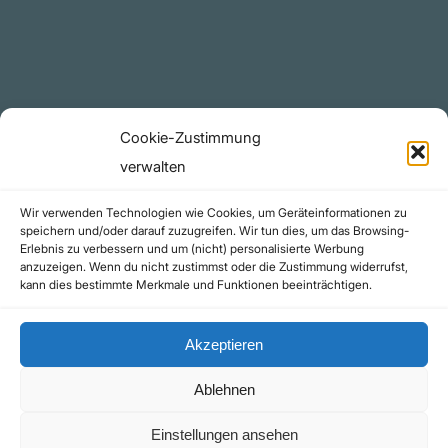
Telegram Kanal
github.com
Rechtliches
Cookie-Zustimmung
Datenschutzerklärung
verwalten
Urheberrecht (Copyright)
Wir verwenden Technologien wie Cookies, um Geräteinformationen zu
Cookie-Richtlinie (EU)
speichern und/oder darauf zuzugreifen. Wir tun dies, um das Browsing-
Erlebnis zu verbessern und um (nicht) personalisierte Werbung
Impressum
anzuzeigen. Wenn du nicht zustimmst oder die Zustimmung widerrufst,
Kontakt
kann dies bestimmte Merkmale und Funktionen beeinträchtigen.
Akzeptieren
Ablehnen
©yoice.net • Realisierung: jan@pixel-park.net • Hosting - yoice.net Media |
Einstellungen ansehen
*Als Amazon-Partner erhalte ich eine kleine Provision für qualifizierte Käufe