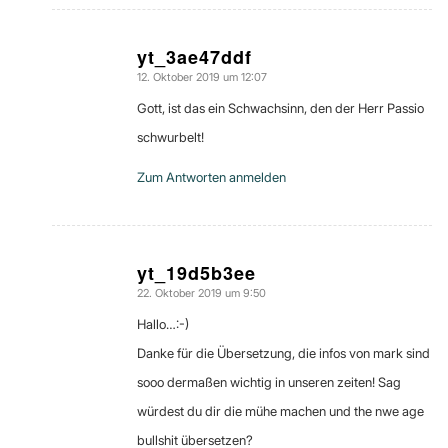
yt_3ae47ddf
12. Oktober 2019 um 12:07
sagte:
Gott, ist das ein Schwachsinn, den der Herr Passio
schwurbelt!
Zum Antworten anmelden
yt_19d5b3ee
22. Oktober 2019 um 9:50
sagte:
Hallo…:-)
Danke für die Übersetzung, die infos von mark sind
sooo dermaßen wichtig in unseren zeiten! Sag
würdest du dir die mühe machen und the nwe age
bullshit übersetzen?