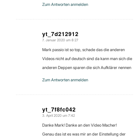
Zum Antworten anmelden
yt_7d212912
7. Januar 2020 um 8:27
sagte:
Mark passio ist so top, schade das die anderen
Videos nicht auf deutsch sind da kann man sich die
anderen Deppen sparen die sich Aufklärer nennen
Zum Antworten anmelden
yt_7f8fc042
3. April 2020 um 7:42
sagte:
Danke Mark! Danke an den Video Macher!
Genau das ist es was mir an der Einstellung der