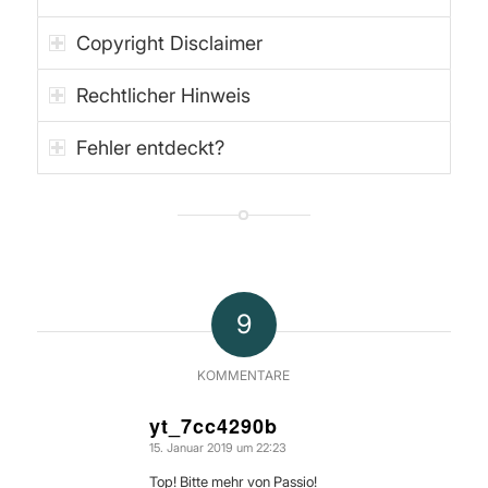
Copyright Disclaimer
Rechtlicher Hinweis
Fehler entdeckt?
9
KOMMENTARE
yt_7cc4290b
15. Januar 2019 um 22:23
sagte:
Top! Bitte mehr von Passio!