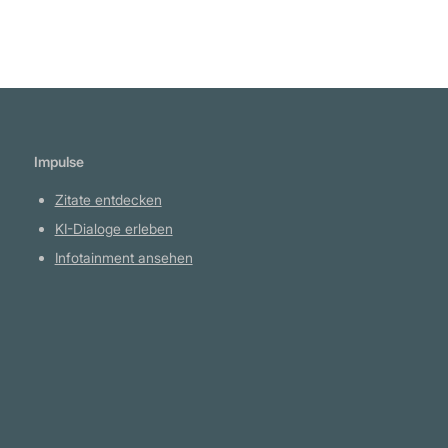
Impulse
Zitate entdecken
KI-Dialoge erleben
Infotainment ansehen
Plattform
YouTube Projekte
Telegram Kanal
github.com