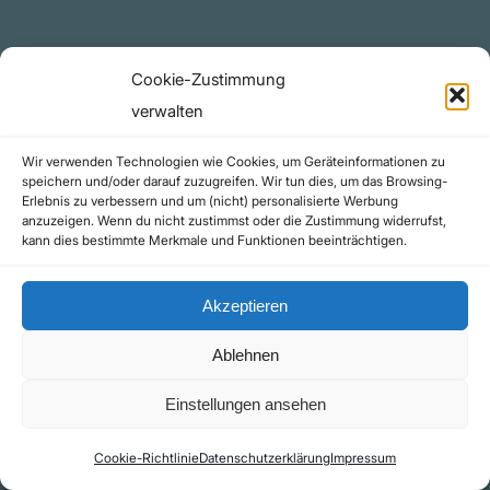
Rechtliches
Cookie-Zustimmung
Datenschutzerklärung
verwalten
Urheberrecht (Copyright)
Wir verwenden Technologien wie Cookies, um Geräteinformationen zu
Cookie-Richtlinie (EU)
speichern und/oder darauf zuzugreifen. Wir tun dies, um das Browsing-
Erlebnis zu verbessern und um (nicht) personalisierte Werbung
Impressum
anzuzeigen. Wenn du nicht zustimmst oder die Zustimmung widerrufst,
Kontakt
kann dies bestimmte Merkmale und Funktionen beeinträchtigen.
Akzeptieren
Ablehnen
©yoice.net • Realisierung: jan@pixel-park.net • Hosting - yoice.net Media |
Einstellungen ansehen
*Als Amazon-Partner erhalte ich eine kleine Provision für qualifizierte Käufe
Cookie-Richtlinie
Datenschutzerklärung
Impressum
Kontakt
Impressum