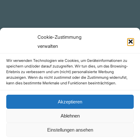
github.com
Rechtliches
Cookie-Zustimmung
Datenschutzerklärung
verwalten
Urheberrecht (Copyright)
Wir verwenden Technologien wie Cookies, um Geräteinformationen zu
Cookie-Richtlinie (EU)
speichern und/oder darauf zuzugreifen. Wir tun dies, um das Browsing-
Erlebnis zu verbessern und um (nicht) personalisierte Werbung
Impressum
anzuzeigen. Wenn du nicht zustimmst oder die Zustimmung widerrufst,
Kontakt
kann dies bestimmte Merkmale und Funktionen beeinträchtigen.
Akzeptieren
Ablehnen
©yoice.net • Realisierung: jan@pixel-park.net • Hosting - yoice.net Media |
Einstellungen ansehen
*Als Amazon-Partner erhalte ich eine kleine Provision für qualifizierte Käufe